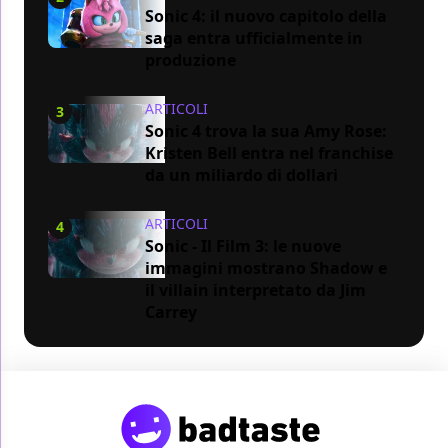
Sonic 4: il nuovo capitolo della
saga entra ufficialmente in
produzione
ARTICOLI
3
Sonic 4 trova la sua Amy Rose:
Kristen Bell entra nel franchise
da un miliardo di dollari
ARTICOLI
4
Sonic - Il Film 3: le nuove
immagini mostrano Shadow e
il villain interpretato da Jim
Carrey