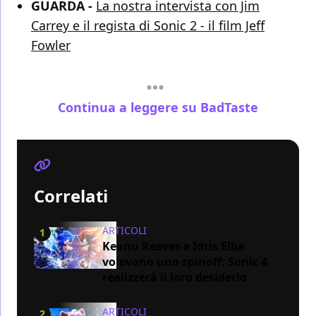
GUARDA -
La nostra intervista con Jim
Carrey e il regista di Sonic 2 - il film Jeff
Fowler
Continua a leggere su BadTaste
Correlati
ARTICOLI
1
Keanu Reeves e Idris Elba
volevano uno spinoff: Sonic 4
realizzerà il loro desiderio
ARTICOLI
2