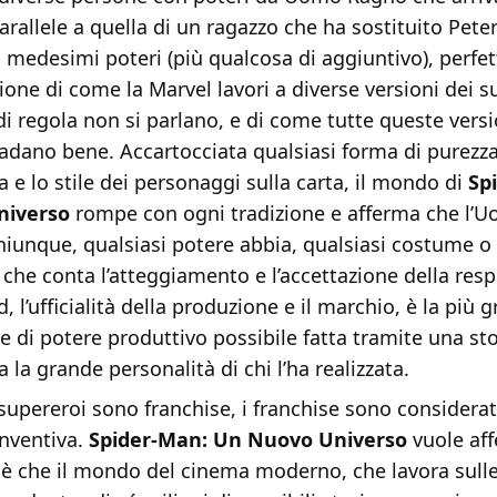
rallele a quella di un ragazzo che ha sostituito Pete
 medesimi poteri (più qualcosa di aggiuntivo), perfet
one di come la Marvel lavori a diverse versioni dei su
di regola non si parlano, e di come tutte queste versi
adano bene. Accartocciata qualsiasi forma di purezza
ia e lo stile dei personaggi sulla carta, il mondo di
Sp
niverso
rompe con ogni tradizione e afferma che l’
hiunque, qualsiasi potere abbia, qualsiasi costume 
 che conta l’atteggiamento e l’accettazione della resp
, l’ufficialità della produzione e il marchio, è la più 
e di potere produttivo possibile fatta tramite una sto
a la grande personalità di chi l’ha realizzata.
 supereroi sono franchise, i franchise sono considerati 
inventiva.
Spider-Man: Un Nuovo Universo
vuole aff
oè che il mondo del cinema moderno, che lavora sulle