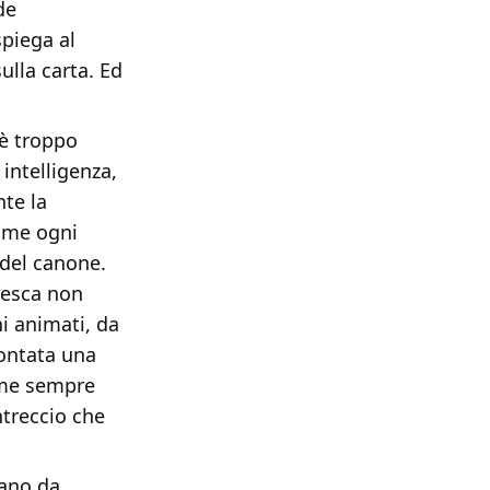
de
spiega al
ulla carta. Ed
 è troppo
intelligenza,
nte la
come ogni
 del canone.
resca non
ni animati, da
contata una
ome sempre
ntreccio che
vano da