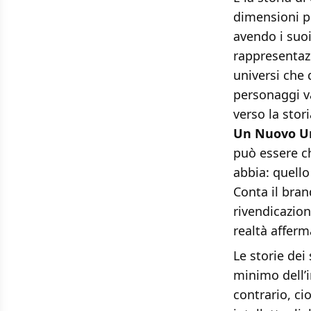
dimensioni pa
avendo i suoi
rappresentazi
universi che 
personaggi v
verso la stor
Un Nuovo U
può essere c
abbia: quello
Conta il brand
rivendicazion
realtà afferm
Le storie dei
minimo dell’
contrario, ci