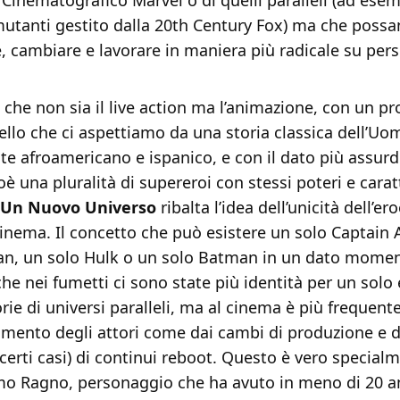
 Cinematografico Marvel o di quelli paralleli (ad esem
 mutanti gestito dalla 20th Century Fox) ma che poss
, cambiare e lavorare in maniera più radicale su per
 che non sia il live action ma l’animazione, con un p
ello che ci aspettiamo da una storia classica dell’U
e afroamericano e ispanico, e con il dato più assurd
ioè una pluralità di supereroi con stessi poteri e carat
 Un Nuovo Universo
ribalta l’idea dell’unicità dell’er
cinema. Il concetto che può esistere un solo Captain
n, un solo Hulk o un solo Batman in un dato moment
he nei fumetti ci sono state più identità per un solo
rie di universi paralleli, ma al cinema è più frequent
amento degli attori come dai cambi di produzione e d
 certi casi) di continui reboot. Questo è vero special
mo Ragno, personaggio che ha avuto in meno di 20 a