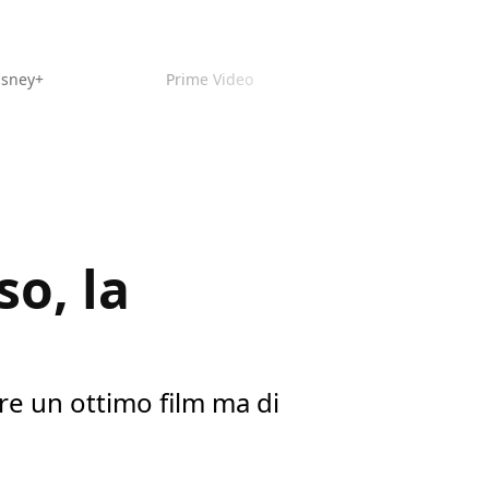
isney+
Prime Video
o, la
re un ottimo film ma di