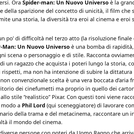
versi. Ora
Spider-man: Un Nuovo Universo
è la gran
e della sparizione del concetto di unicità, il film che 
ite una storia, la diversità tra eroi al cinema e eroi s
 po’ di difficoltà nel terzo atto (la risoluzione finale
r-Man: Un Nuovo Universo
è una bomba di rapidità, 
gni scena o personaggio e di stile. Racconta ovviame
i un ragazzo che acquista i poteri lungo la storia, 
i rispetti, ma non ha intenzione di subire la dittatura
non convenzionale scelta è una vera boccata d’aria f
ritorio dei cinefumetti ma proprio in quello dei carto
allo stile “realistico” Pixar. Con questi toni viene rac
à modo a
Phil Lord
(qui sceneggiatore) di lavorare c
inario della trama e del metacinema, raccontare un i
altà il mondo del cinema.
di diverse persone con poteri da Uomo Ragno che arri