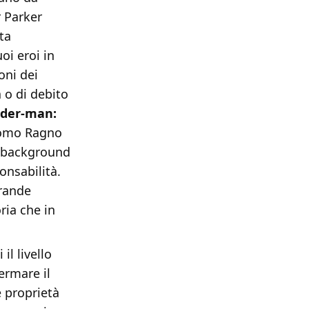
r Parker
ta
oi eroi in
oni dei
 o di debito
ider-man:
Uomo Ragno
o background
onsabilità.
grande
ria che in
il livello
ermare il
 proprietà