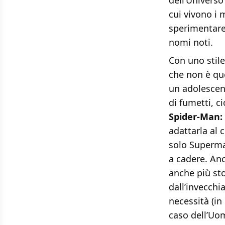
dell’Universo
cui vivono i
sperimentare
nomi noti.
Con uno stile
che non è qu
un adolescent
di fumetti, c
Spider-Man:
adattarla al 
solo Superma
a cadere. Anc
anche più sto
dall’invecchi
necessità (in
caso dell’Uo