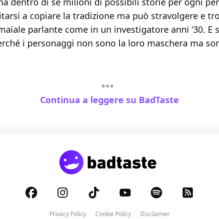
, ha dentro di sé milioni di possibili storie per ogni p
tarsi a copiare la tradizione ma può stravolgere e t
maiale parlante come in un investigatore anni ‘30. E
erché i personaggi non sono la loro maschera ma sono
Continua a leggere su BadTaste
Privacy Policy
Cookie Policy
Disclaimer