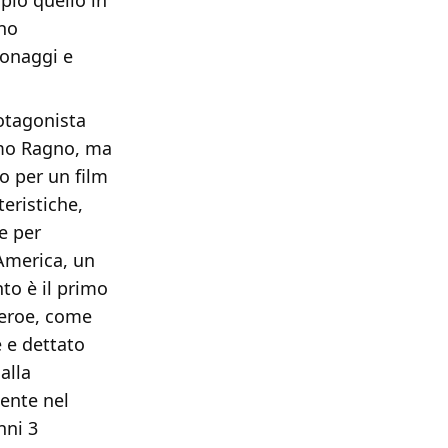
pio quello in
ano
sonaggi e
rotagonista
omo Ragno, ma
o per un film
teristiche,
oe per
 America, un
o è il primo
 eroe, come
e e dettato
alla
mente nel
nni 3