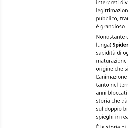
interpreti di
legittimazion
pubblico, tram
è grandioso.
Nonostante un
lunga)
Spide
sapidità di o
maturazione d
origine che s
L’animazione 
tanto nel ter
anni bloccati 
storia che d
sul doppio b
spieghi in re
È la storia 