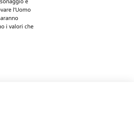
ersonaggio e
rovare l’Uomo
 saranno
 i valori che