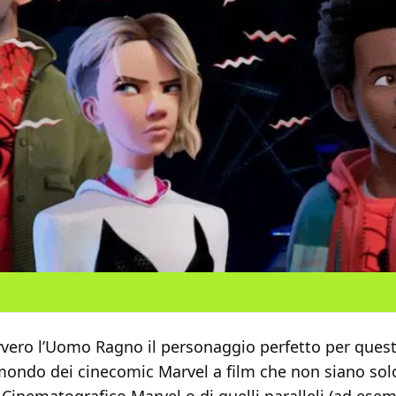
vvero l’Uomo Ragno il personaggio perfetto per quest
 mondo dei cinecomic Marvel a film che non siano solo