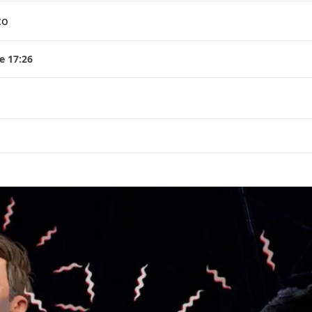
co
e 17:26