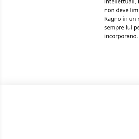
intellettuali
non deve limi
Ragno in un 
sempre lui p
incorporano.