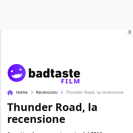
Recensioni
Format video
Marvel
Netflix
Disney+
Prime
X
FILM
Home
Recensioni
Thunder Road, la recensione
Thunder Road, la
recensione