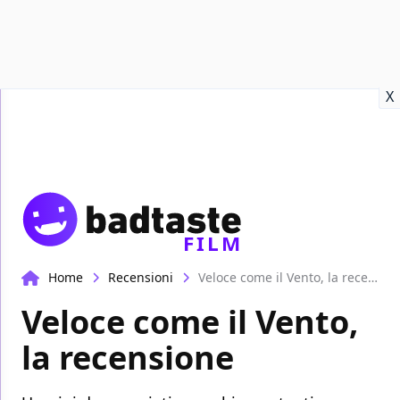
Recensioni
Format video
Marvel
Netflix
Disney+
Prime
X
FILM
Home
Recensioni
Veloce come il Vento, la recensione
Veloce come il Vento,
la recensione