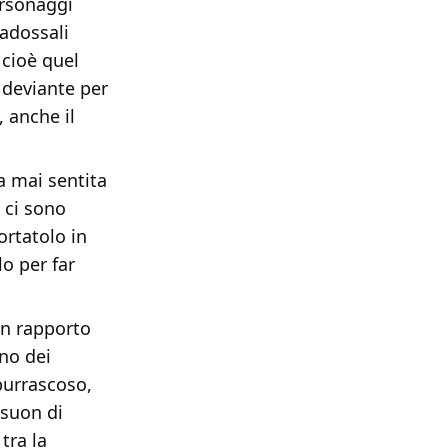
ersonaggi
radossali
 cioè quel
 deviante per
, anche il
a mai sentita
 ci sono
ortatolo in
lo per far
 un rapporto
no dei
 burrascoso,
 suon di
tra la