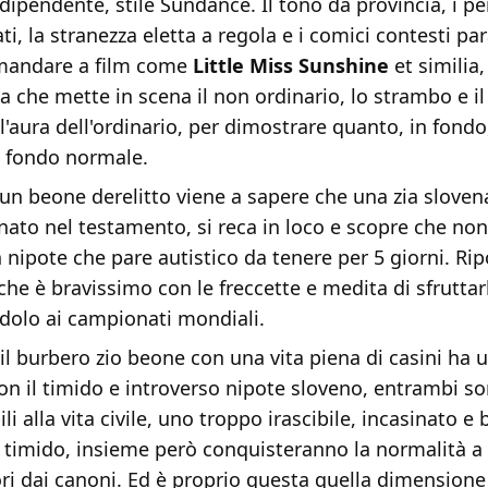
ipendente, stile Sundance. Il tono da provincia, i p
ati, la stranezza eletta a regola e i comici contesti pa
mandare a film come
Little Miss Sunshine
et similia,
a che mette in scena il non ordinario, lo strambo e il
ll'aura dell'ordinario, per dimostrare quanto, in fondo
n fondo normale.
 un beone derelitto viene a sapere che una zia sloven
ato nel testamento, si reca in loco e scopre che non
n nipote che pare autistico da tenere per 5 giorni. Rip
 che è bravissimo con le freccette e medita di sfruttar
ndolo ai campionati mondiali.
e il burbero zio beone con una vita piena di casini ha
n il timido e introverso nipote sloveno, entrambi so
li alla vita civile, uno troppo irascibile, incasinato e
o timido, insieme però conquisteranno la normalità a
ri dai canoni. Ed è proprio questa quella dimensione 