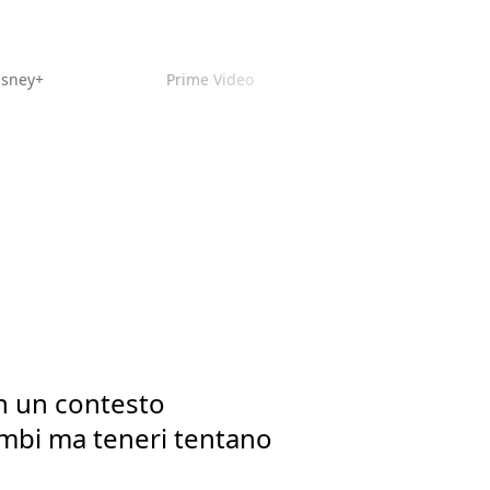
isney+
Prime Video
In un contesto
ambi ma teneri tentano