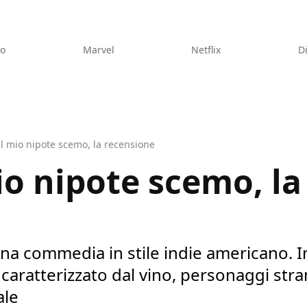
eo
Marvel
Netflix
D
il mio nipote scemo, la recensione
io nipote scemo, la
e una commedia in stile indie americano. 
caratterizzato dal vino, personaggi str
ale