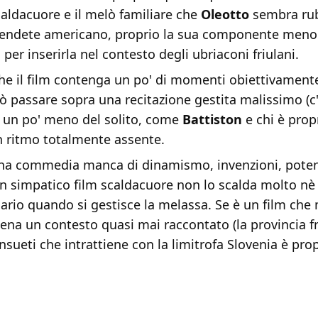
ldacuore e il melò familiare che
Oleotto
sembra rub
endete americano, proprio la sua componente meno
 per inserirla nel contesto degli ubriaconi friulani.
he il film contenga un po' di momenti obiettivamente
 passare sopra una recitazione gestita malissimo (c'
 un po' meno del solito, come
Battiston
e chi è prop
n ritmo totalmente assente.
na commedia manca di dinamismo, invenzioni, poten
un simpatico film scaldacuore non lo scalda molto nè l
rio quando si gestisce la melassa. Se è un film che 
ena un contesto quasi mai raccontato (la provincia fri
nsueti che intrattiene con la limitrofa Slovenia è pro