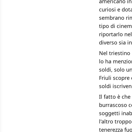
americano ind
curiosi e dot
sembrano ri
tipo di cinem
riportarlo ne
diverso sia i
Nel triestino
lo ha menzion
soldi, solo u
Friuli scopre
soldi iscrive
Il fatto è ch
burrascoso co
soggetti inabi
l'altro tropp
tenerezza fuo