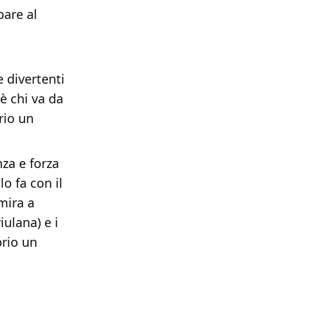
are al
 divertenti
è chi va da
rio un
za e forza
o fa con il
mira a
ulana) e i
prio un