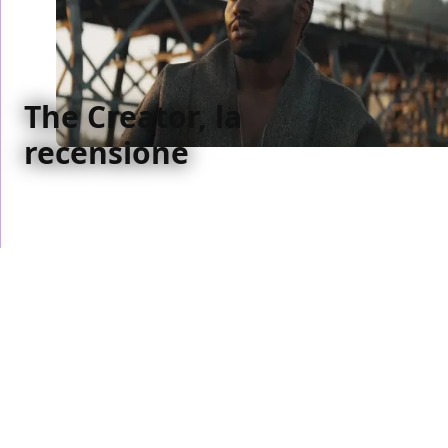
The Creator, la
recensione
The Creator di Gareth Edwards è un film più che
rappresentativo del suo tempo, non perfetto in
scrittura, ma oltremodo coraggioso per come punta
il dito contro gli Stati Uniti e il loro cieco
imperialismo, ponendo la colpa dell’Apocalisse
tecnologica non nel mezzo (l’AI stessa) ma nella
dubbia moralità di chi la usa (appunto gli americani).
Bianca Ferrari
/ 26 set 2023
DISNEY+