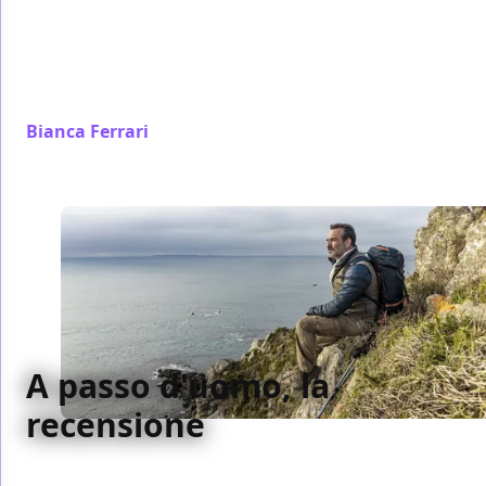
della campagna inglese e dell’aristocrazia rampante
trattiene un ribaltamento angosciante (inseguendo
chissà quanto consciamente il cinema di Joseph
Losey, o di Basil Dearden).
Bianca Ferrari
/ 19 ott 2023
A passo d'uomo, la
recensione
Più votato al piacere liberatorio di un percorso che