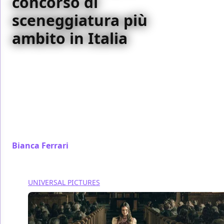
concorso di
sceneggiatura più
ambito in Italia
Nell’intento di toccare con mano questa realtà e
coglierne gli aspetti più interessanti siamo stati a La
Maddalena, dove i finalisti del Premio si incontrano
con giurati, produttori, giornalisti: di seguito
proveremo quindi a raccontarvi di cosa si tratta,
come funziona, chi lo frequenta e quali possibilità
offre.
Bianca Ferrari
/ 05 ott 2023
UNIVERSAL PICTURES