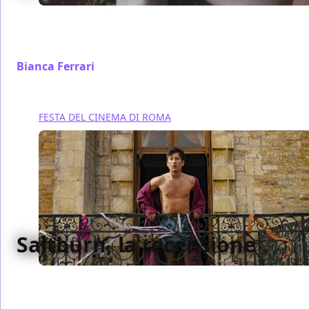
È una storia ambigua, giocata sui di ruoli di genere e
gli stereotipi sociali, quella che racconta Isabel
Coixet con Un amor
Bianca Ferrari
/ 21 ott 2023
FESTA DEL CINEMA DI ROMA
Saltburn, la recensione
Quella di Saltbrun si potrebbe raccontare come la
parabola di un giovane arrivista, figlia alla lontana di
un cinema di lotta di classe che dell’immaginario