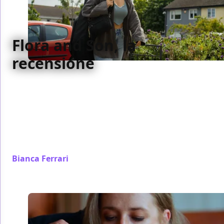
Flora and Son, la
recensione
Con Flora and Son, Carney porta ancora avanti l’idea
della musica come necessità espressiva del singolo,
un linguaggio alla portata di tutti (anche i
principianti) e che qui, nella forma di una vecchia
chitarra acustica, rivoluziona nei modi più belli e
inaspettati la vita di un intero nucleo famigliare.
Bianca Ferrari
/ 29 set 2023