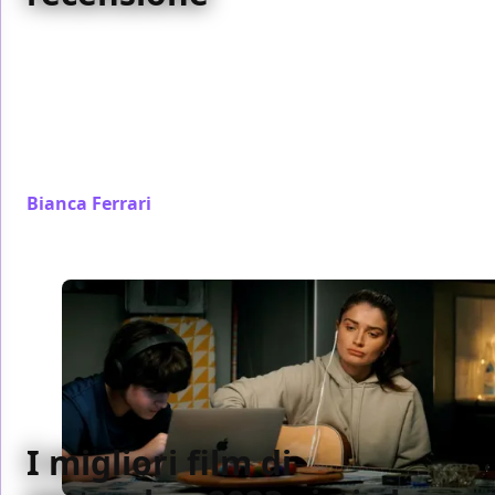
Tra sviolinate ad accentuare il pathos e monologhi
che puntano esclusivamente a scaldare il cuore e a
risvegliare gli animi, The Burial è un warm-hearted
movie volutamente medio negli esiti, la cui
promettente scrittura dell’intreccio non va mai oltre
lo stereotipo di quel tipo di cinema.
Bianca Ferrari
/ 11 ott 2023
I migliori film di