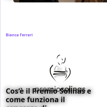
Chloe Domont con Fair Play mette in scena un
thriller a tratti angosciante ma narrativamente
ambiguo, in cui la denuncia verso un mondo
maschilista si accartoccia goffamente nella scrittura
di un antagonista stereotipato.
Bianca Ferrari
/ 06 ott 2023
Cos’è il Premio Solinas e
come funziona il