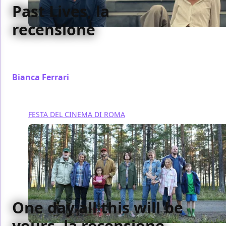
Past Lives, la
recensione
Molto più che un ottimo esordio: Past Lives di Celine
Song è un instant cult del film romantico
Bianca Ferrari
/ 22 ott 2023
FESTA DEL CINEMA DI ROMA
One day all this will be
yours, la recensione