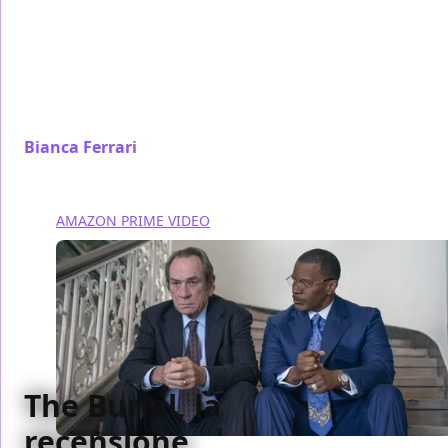
rievocazione del cinema neorealista italiano, la
rinnovata premura di Cortellesi di evidenziare la
dignità e il coraggio di donne vessate dal loro tempo
compie finalmente in C’è ancora domani il salto
dell’esordio alla regia
Bianca Ferrari
/ 18 ott 2023
AMAZON PRIME VIDEO
The Burial, la
recensione