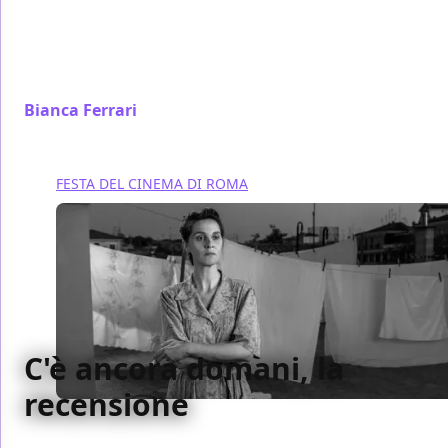
alla narrazione del trauma, A passo d’uomo funziona
davvero quando non si sforza di convincerci di nulla
né di commuoverci, ma ci lascia respirare con il suo
personaggio.
Bianca Ferrari
/ 19 ott 2023
FESTA DEL CINEMA DI ROMA
C'è ancora domani, la
recensione
Elaborata con coraggio come un’imponente