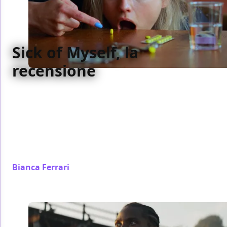
Sick of Myself, la
recensione
Molto vicino agli stilemi e ai temi di La persona
peggiore del mondo, Sick of Myself di Kristoffer
Borgli esplora quella stessa crisi identitaria di una
millennial schiacciata da un amore fagocitante e
desiderosa di affermare a tutti i costi il suo “io
esisto”.
Bianca Ferrari
/ 28 set 2023