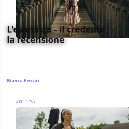
L'esorcista - il credente,
la recensione
L'esorcista - il credente di David Gordon Green
lavora bene di citazionismo ma fa un errore fatale:
non sviluppare fino in fondo le idee innovative che
propone
Bianca Ferrari
/ 04 ott 2023
APPLE TV+