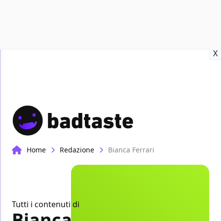
Recensioni
Format video
Marvel
Netflix
Disney+
Prime
X
Home
Redazione
Bianca Ferrari
Tutti i contenuti di
Bianca