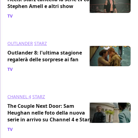
Stephen Amell e altri show
TV
/ 26 set 2023
OUTLANDER
STARZ
Outlander 8: l'ultima stagione
regalerà delle sorprese ai fan
TV
/ 21 ago 2023
CHANNEL 4
STARZ
The Couple Next Door: Sam
Heughan nelle foto della nuova
serie in arrivo su Channel 4 e Starz
TV
/ 18 ago 2023