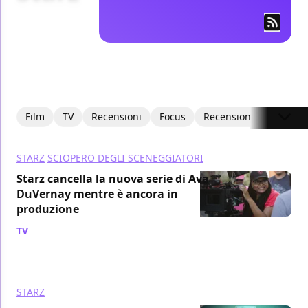
Film
TV
Recensioni
Focus
Recensioni Video
I
STARZ
SCIOPERO DEGLI SCENEGGIATORI
Starz cancella la nuova serie di Ava
DuVernay mentre è ancora in
produzione
TV
/ 03 nov 2023
STARZ