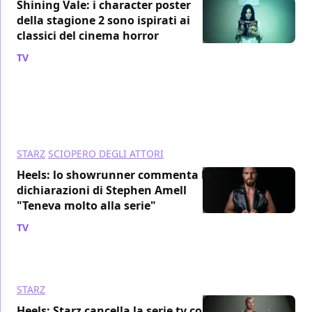
Shining Vale: i character poster
della stagione 2 sono ispirati ai
classici del cinema horror
TV
/ 03 ott 2023
STARZ
SCIOPERO DEGLI ATTORI
Heels: lo showrunner commenta le
dichiarazioni di Stephen Amell
"Teneva molto alla serie"
TV
/ 30 set 2023
STARZ
Heels: Starz cancella la serie tv con