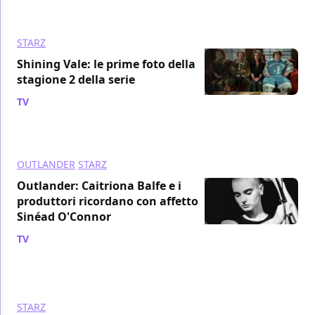
STARZ
Shining Vale: le prime foto della
stagione 2 della serie
TV
/ 15 ago 2023
OUTLANDER
STARZ
Outlander: Caitriona Balfe e i
produttori ricordano con affetto
Sinéad O'Connor
TV
/ 28 lug 2023
STARZ