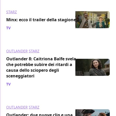
STARZ
Minx: ecco il trailer della stagione 2
TV
/ 15 giu 2023
OUTLANDER
STARZ
Outlander 8: Caitriona Balfe svela
che potrebbe subire dei ritardi a
causa dello sciopero degli
sceneggiatori
TV
/ 12 giu 2023
OUTLANDER
STARZ
Outlander: due nuove clip e una