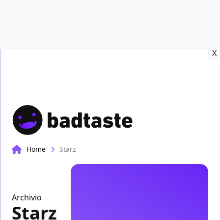
Recensioni
Format video
Marvel
Netflix
Disney+
Prime
X
Home
Starz
Archivio
Starz