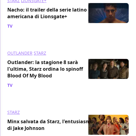
STARZ
LIONSGATE+
Nacho: il trailer della serie latino
americana di Lionsgate+
TV
/ 25 gen 2023
OUTLANDER
STARZ
Outlander: la stagione 8 sarà
l'ultima, Starz ordina lo spinoff
Blood Of My Blood
TV
/ 19 gen 2023
STARZ
Minx salvata da Starz, l'entusiasmo
di Jake Johnson