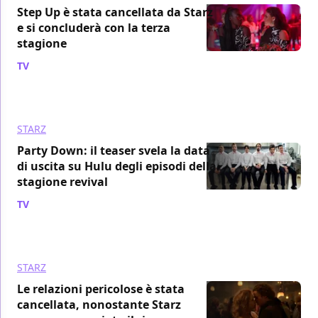
Step Up è stata cancellata da Starz
e si concluderà con la terza
stagione
TV
/ 15 dic 2022
STARZ
Party Down: il teaser svela la data
di uscita su Hulu degli episodi della
stagione revival
TV
/ 14 dic 2022
STARZ
Le relazioni pericolose è stata
cancellata, nonostante Starz