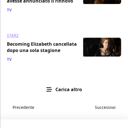
avesse annunciato il rinnovo
TV
/ 13 dic 2022
STARZ
Becoming Elizabeth cancellata
dopo una sola stagione
TV
/ 02 nov 2022
Carica altro
Precedente
Successivo