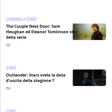
CHANNEL 4
STARZ
The Couple Next Door: Sam
Heughan ed Eleanor Tomlinson star
della serie
TV
/ 30 mar 2023
STARZ
Outlander: Starz svela la data
d'uscita della stagione 7
TV
/ 23 mar 2023
STARZ