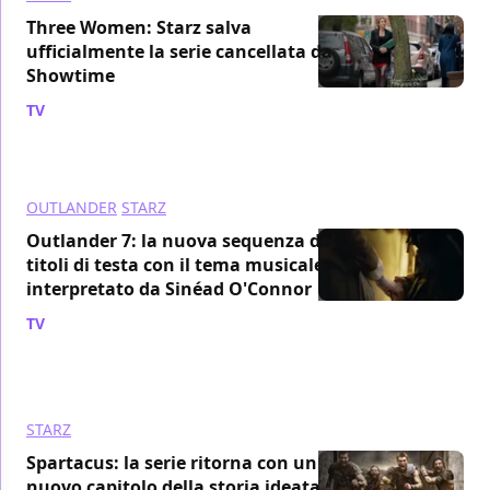
Three Women: Starz salva
ufficialmente la serie cancellata da
Showtime
TV
/ 03 mar 2023
OUTLANDER
STARZ
Outlander 7: la nuova sequenza dei
titoli di testa con il tema musicale
interpretato da Sinéad O'Connor
TV
/ 14 feb 2023
STARZ
Spartacus: la serie ritorna con un
nuovo capitolo della storia ideata