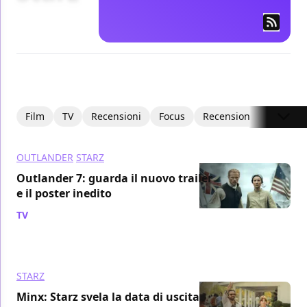
Film
TV
Recensioni
Focus
Recensioni Video
I
OUTLANDER
STARZ
Outlander 7: guarda il nuovo trailer
e il poster inedito
TV
/ 11 mag 2023
STARZ
Minx: Starz svela la data di uscita