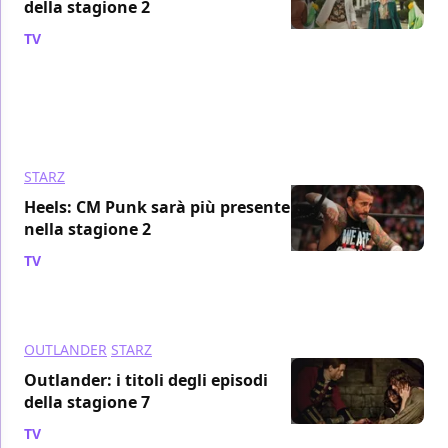
della stagione 2
TV
/ 09 mag 2023
STARZ
Heels: CM Punk sarà più presente
nella stagione 2
TV
/ 13 apr 2023
OUTLANDER
STARZ
Outlander: i titoli degli episodi
della stagione 7
TV
/ 03 apr 2023