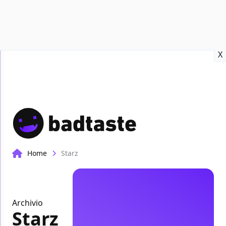
Recensioni
Format video
Marvel
Netflix
Disney+
Prime
X
Home
Starz
Archivio
Starz