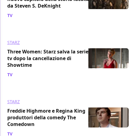
da Steven S. DeKnight
TV
/ 10 feb 2023
STARZ
Three Women: Starz salva la serie
tv dopo la cancellazione di
Showtime
TV
/ 08 feb 2023
STARZ
Freddie Highmore e Regina King
produttori della comedy The
Comedown
TV
/ 04 feb 2023