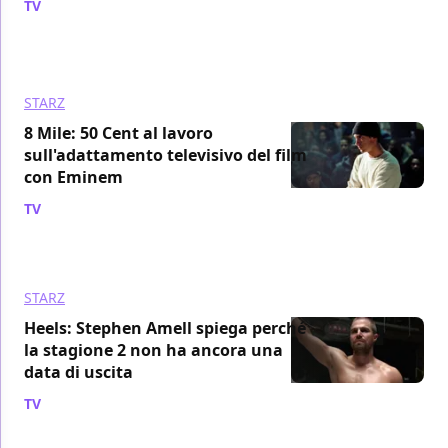
TV
/ 13 gen 2023
STARZ
8 Mile: 50 Cent al lavoro
sull'adattamento televisivo del film
con Eminem
TV
/ 08 gen 2023
STARZ
Heels: Stephen Amell spiega perché
la stagione 2 non ha ancora una
data di uscita
TV
/ 04 gen 2023