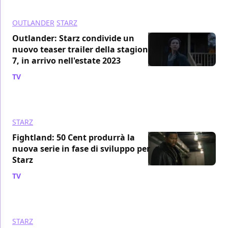
OUTLANDER
STARZ
Outlander: Starz condivide un
nuovo teaser trailer della stagione
7, in arrivo nell'estate 2023
TV
/ 23 dic 2022
STARZ
Fightland: 50 Cent produrrà la
nuova serie in fase di sviluppo per
Starz
TV
/ 17 dic 2022
STARZ