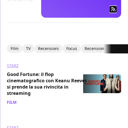
Film
TV
Recensioni
Focus
Recensioni Video
I
STARZ
Good Fortune: il flop
cinematografico con Keanu Reeves
si prende la sua rivincita in
streaming
FILM
/ 15 mar
STARZ