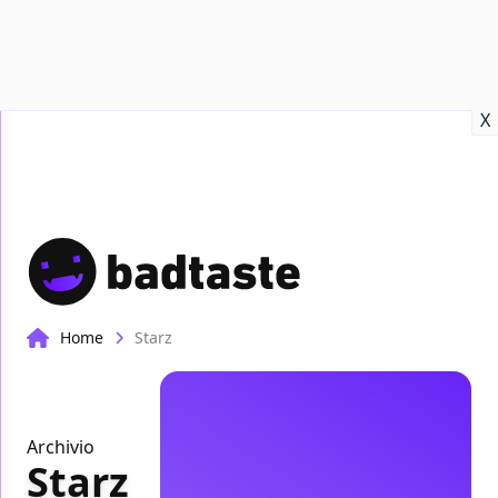
Recensioni
Format video
Marvel
Netflix
Disney+
Prime
X
Home
Starz
Archivio
Starz