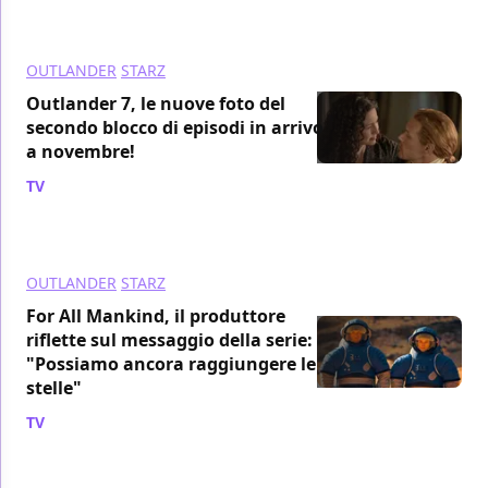
OUTLANDER
STARZ
Outlander 7, le nuove foto del
secondo blocco di episodi in arrivo
a novembre!
TV
/ 12 lug 2024
OUTLANDER
STARZ
For All Mankind, il produttore
riflette sul messaggio della serie:
"Possiamo ancora raggiungere le
stelle"
TV
/ 12 mag 2024