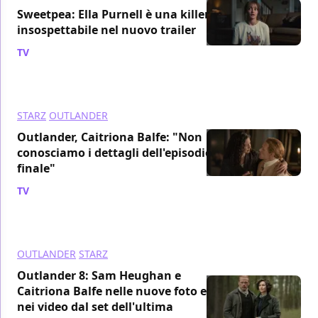
Sweetpea: Ella Purnell è una killer
insospettabile nel nuovo trailer
TV
/ 19 set 2024
STARZ
OUTLANDER
Outlander, Caitriona Balfe: "Non
conosciamo i dettagli dell'episodio
finale"
TV
/ 09 set 2024
OUTLANDER
STARZ
Outlander 8: Sam Heughan e
Caitriona Balfe nelle nuove foto e
nei video dal set dell'ultima