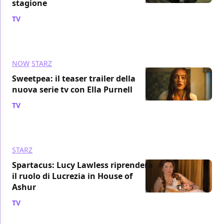
stagione
TV
/ 20 ago 2024
NOW
STARZ
Sweetpea: il teaser trailer della
nuova serie tv con Ella Purnell
TV
/ 03 ago 2024
STARZ
Spartacus: Lucy Lawless riprenderà
il ruolo di Lucrezia in House of
Ashur
TV
/ 24 lug 2024