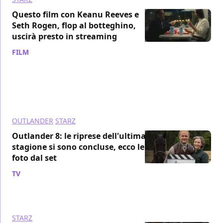
Questo film con Keanu Reeves e
Seth Rogen, flop al botteghino,
uscirà presto in streaming
FILM
/ 11 feb
OUTLANDER
STARZ
Outlander 8: le riprese dell'ultima
stagione si sono concluse, ecco le
foto dal set
TV
/ 28 set 2024
STARZ