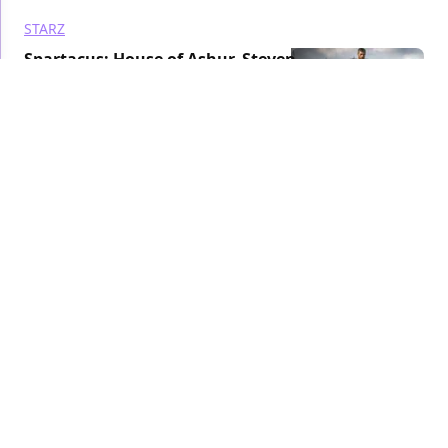
STARZ
Spartacus: House of Ashur, Steven
DeKnight proclama "Non siete
pronti!"
TV
/ 10 mag 2024
OUTLANDER
STARZ
Outlander: Blood of My Blood, Sally
Messham e Harry Eaton tra i nuovi
arrivi nel cast
TV
/ 26 apr 2024
NETFLIX
STARZ