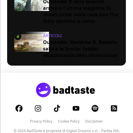
Outlander 8: ecco quando
arriverà l'ultima stagione, lo
showrunner svela cosa non l'ha
fatto dormire la notte
ARTICOLI
4
Outlander, Matthew B. Roberts
saluta la Scozia: l’addio
emozionante dello showrunner
Privacy Policy
Cookie Policy
Disclaimer
© 2026 BadTaste.it proprietà di
Digital Dreams s.r.l.
- Partita IVA: