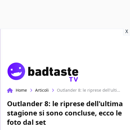
Recensioni
Format video
Marvel
Netflix
Disney+
Prime
X
TV
Home
Articoli
Outlander 8: le riprese dell'ultima stagione si sono concluse, ecco le foto dal set
Outlander 8: le riprese dell'ultima
stagione si sono concluse, ecco le
foto dal set