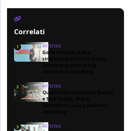
Correlati
ARTICOLI
1
Good Fortune: il flop
cinematografico con Keanu
Reeves si prende la sua
rivincita in streaming
ARTICOLI
2
Questo film con Keanu Reeves
e Seth Rogen, flop al
botteghino, uscirà presto in
streaming
ARTICOLI
3