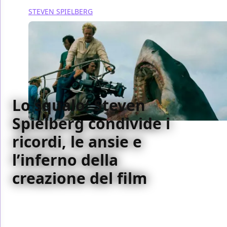
STEVEN SPIELBERG
Lo squalo: Steven
Spielberg condivide i
ricordi, le ansie e
l’inferno della
creazione del film
Per Steven Spielberg girare Lo Squalo è stata
veramente una missione da pazzi fino a che il
pubblico non ha dimostrato il contrario