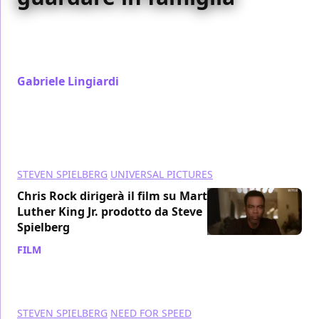
10 film horror per bambini e ragazzi da guardare in
famiglia per Halloween e non solo, perché a volte
spaventarsi insieme è bello!
Gabriele Lingiardi
/ 22 ott 2023
STEVEN SPIELBERG
UNIVERSAL PICTURES
Chris Rock dirigerà il film su Martin
Luther King Jr. prodotto da Steve
Spielberg
FILM
/ 06 ott 2023
STEVEN SPIELBERG
NEED FOR SPEED