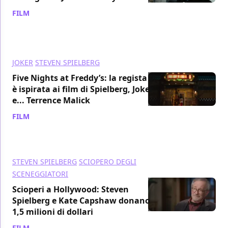
FILM
/ 17 set 2023
JOKER
STEVEN SPIELBERG
Five Nights at Freddy’s: la regista si
è ispirata ai film di Spielberg, Joker
e... Terrence Malick
FILM
/ 15 set 2023
STEVEN SPIELBERG
SCIOPERO DEGLI
SCENEGGIATORI
Scioperi a Hollywood: Steven
Spielberg e Kate Capshaw donano
1,5 milioni di dollari
FILM
/ 12 set 2023