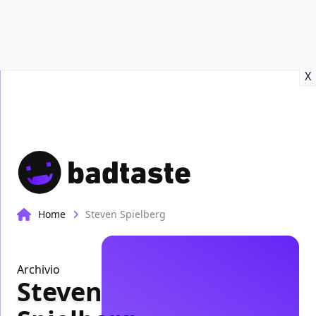
Recensioni
Format video
Marvel
Netflix
Disney+
Prime
X
Home
Steven Spielberg
Archivio
Steven