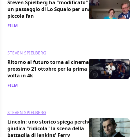
Steven Spielberg ha "modificato"
un passaggio di Lo Squalo per una
piccola fan
FILM
/ 26 set 2023
STEVEN SPIELBERG
Ritorno al futuro torna al cinema il
prossimo 21 ottobre per la prima
volta in 4k
FILM
/ 18 set 2023
STEVEN SPIELBERG
Lincoln: uno storico spiega perché
giudica "ridicola" la scena della
battaglia di Jenkins' Ferry