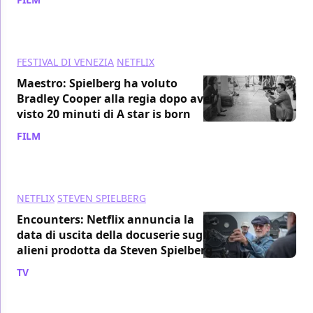
FESTIVAL DI VENEZIA
NETFLIX
Maestro: Spielberg ha voluto
Bradley Cooper alla regia dopo aver
visto 20 minuti di A star is born
FILM
/ 01 set 2023
NETFLIX
STEVEN SPIELBERG
Encounters: Netflix annuncia la
data di uscita della docuserie sugli
alieni prodotta da Steven Spielberg
TV
/ 18 ago 2023