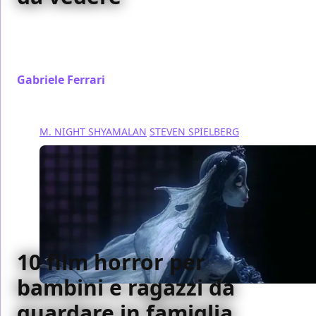
Una ricca raccolta di consigli per cominciare ad
arredare la vostra casa sulla Luna con una collezione
di classici film di fantascienza da vedere
Gabriele Ferrari
/ 11 nov 2023
M. NIGHT SHYAMALAN
STEVEN SPIELBERG
10 film horror per
bambini e ragazzi da
guardare in famiglia