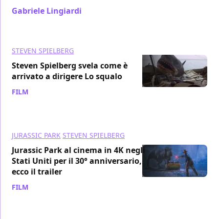
Gabriele Lingiardi
/ 15 ago 2023
STEVEN SPIELBERG
Steven Spielberg svela come è
arrivato a dirigere Lo squalo
FILM
/ 13 ago 2023
JURASSIC PARK
STEVEN SPIELBERG
Jurassic Park al cinema in 4K negli
Stati Uniti per il 30° anniversario,
ecco il trailer
FILM
/ 08 ago 2023