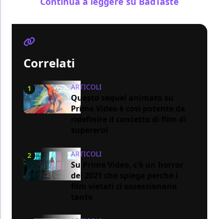
Continua a leggere su BadTaste
Correlati
ARTICOLI
1
Questo sequel animato su
Prime Video è così potente da
ridefinire il concetto di film di
supereroi
ARTICOLI
2
Su Prime Video, c'è un horror
del 2021 che spiega perché i
film vietati ci ossessionano
tanto