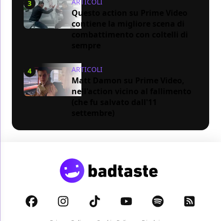
ARTICOLI
3
Questo action su Prime Video
contiene la migliore scena di
combattimento con coltelli di
sempre
ARTICOLI
4
Matt Damon su Prime Video,
nell'action vicino al fallimento
(che fu salvato dall'11
settembre)