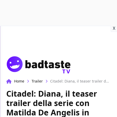
Recensioni
Format video
Marvel
Netflix
Disney+
Prime
X
TV
Home
Trailer
Citadel: Diana, il teaser trailer della serie con Matilda De Angelis in arrivo nel 2024
Citadel: Diana, il teaser
trailer della serie con
Matilda De Angelis in