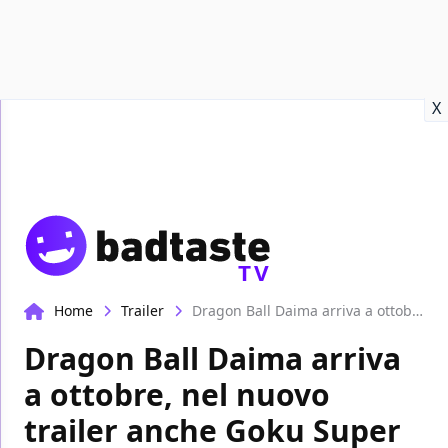
Recensioni
Format video
Marvel
Netflix
Disney+
Prime
X
TV
Home
Trailer
Dragon Ball Daima arriva a ottobre, nel nuovo trailer anche Goku Super Saiyan!
Dragon Ball Daima arriva
a ottobre, nel nuovo
trailer anche Goku Super