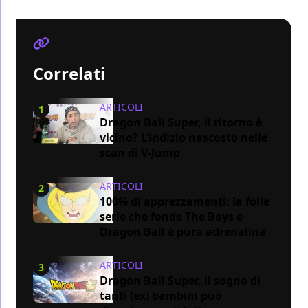
Correlati
ARTICOLI
1
Dragon Ball Super, il ritorno è
vicino? L’indizio nascosto nelle
scan di V-Jump
ARTICOLI
2
100% di apprezzamenti: la folle
serie che fonde The Boys e
Dragon Ball è pura adrenalina
ARTICOLI
3
Dragon Ball Super, il sogno di
tanti (ex) bambini può