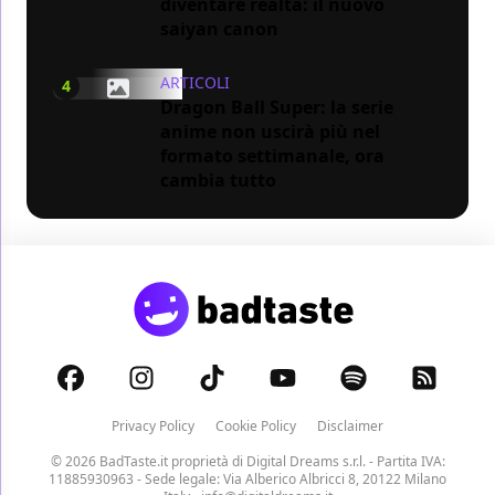
diventare realtà: il nuovo
saiyan canon
ARTICOLI
4
Dragon Ball Super: la serie
anime non uscirà più nel
formato settimanale, ora
cambia tutto
Privacy Policy
Cookie Policy
Disclaimer
© 2026 BadTaste.it proprietà di
Digital Dreams s.r.l.
- Partita IVA:
11885930963 - Sede legale: Via Alberico Albricci 8, 20122 Milano