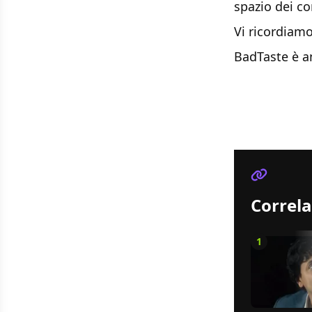
spazio dei c
Vi ricordiam
BadTaste è 
Correla
1