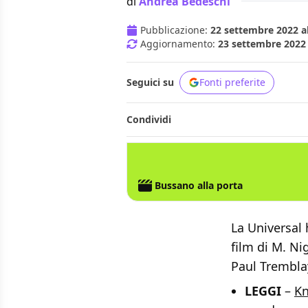
di
Andrea Bedeschi
Pubblicazione:
22 settembre 2022 al
Aggiornamento:
23 settembre 2022 
Seguici su
Fonti preferite
Condividi
M. NIGHT SHYAMALAN
Bussano alla porta
La Universal 
film di M. Ni
Paul Trembla
LEGGI
–
Kn