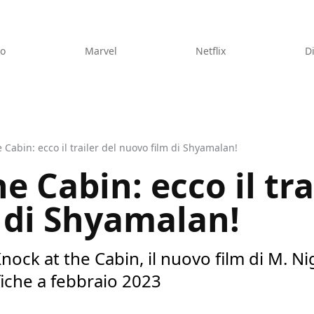
eo
Marvel
Netflix
D
 Cabin: ecco il trailer del nuovo film di Shyamalan!
e Cabin: ecco il tra
 di Shyamalan!
 Knock at the Cabin, il nuovo film di M. N
fiche a febbraio 2023