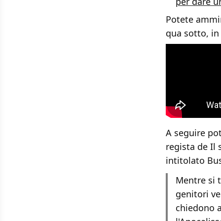
per dare un
Potete ammira
qua sotto, in 
A seguire po
regista de Il
intitolato Bu
Mentre si 
genitori v
chiedono a