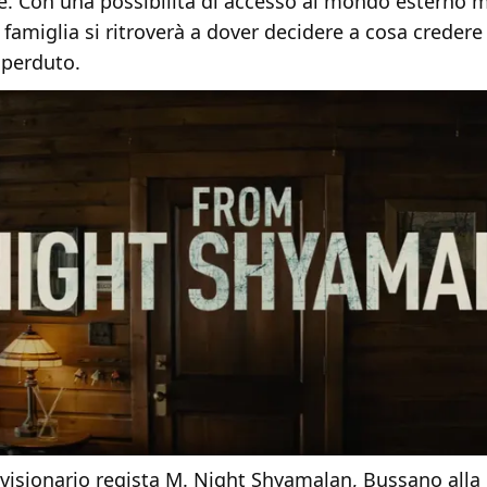
se. Con una possibilità di accesso al mondo esterno 
a famiglia si ritroverà a dover decidere a cosa creder
 perduto.
visionario regista M. Night Shyamalan, Bussano alla 