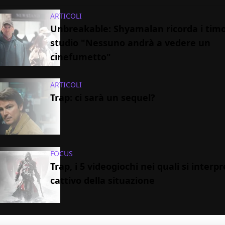
ARTICOLI
Unbreakable: Shyamalan ricorda i timor
studio "Nessuno andrà a vedere un
cinefumetto"
ARTICOLI
Trap: ci sarà un sequel?
FOCUS
Trap, i 5 videogiochi nei quali si interpr
cattivo della situazione