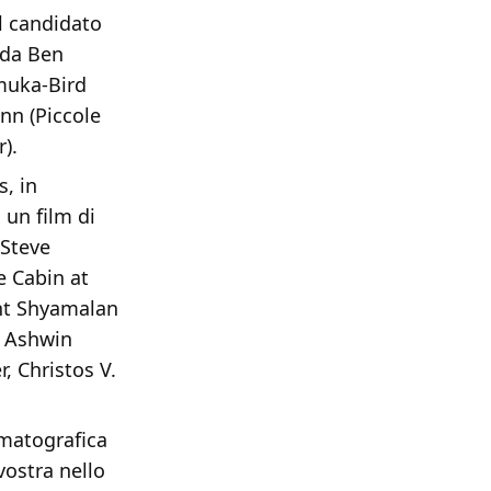
l candidato
 da Ben
Amuka-Bird
inn (Piccole
).
, in
un film di
 Steve
e Cabin at
ght Shyamalan
e Ashwin
, Christos V.
matografica
vostra nello