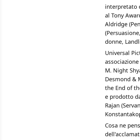
interpretato 
al Tony Awar
Aldridge (Pe
(Persuasione,
donne, Landli
Universal Pic
associazione
M. Night Shy
Desmond & Mi
the End of th
e prodotto d
Rajan (Servan
Konstantakop
Cosa ne pens
dell'acclamat