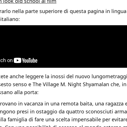
 look old school al film
rlo nella parte superiore di questa pagina in lingua 
italiano:
tete anche leggere la inossi del nuovo lungometraggi
 sesto senso e The Village M. Night Shyamalan che, in 
ssano alla porta:
trovano in vacanza in una remota baita, una ragazza e
engono presi in ostaggio da quattro sconosciuti arma
lla famiglia di fare una scelta impensabile per evitar