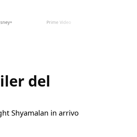
isney+
Prime Video
iler del
ight Shyamalan in arrivo