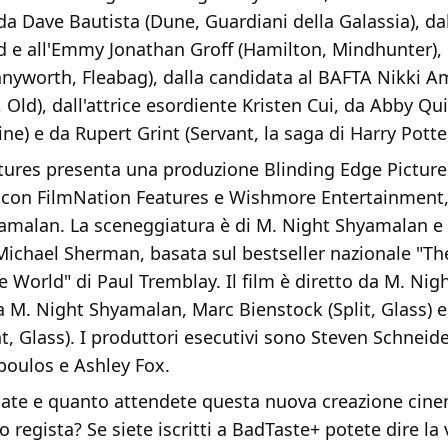
da Dave Bautista (Dune, Guardiani della Galassia), da
d e all'Emmy Jonathan Groff (Hamilton, Mindhunter),
nnyworth, Fleabag), dalla candidata al BAFTA Nikki 
 Old), dall'attrice esordiente Kristen Cui, da Abby Qu
ne) e da Rupert Grint (Servant, la saga di Harry Potter
tures presenta una produzione Blinding Edge Pictures
 con FilmNation Features e Wishmore Entertainment, 
amalan. La sceneggiatura è di M. Night Shyamalan e
chael Sherman, basata sul bestseller nazionale "Th
e World" di Paul Tremblay. Il film è diretto da M. Ni
a M. Night Shyamalan, Marc Bienstock (Split, Glass) 
t, Glass). I produttori esecutivi sono Steven Schneider
oulos e Ashley Fox.
ate e quanto attendete questa nuova creazione cine
o regista? Se siete iscritti a BadTaste+ potete dire la 