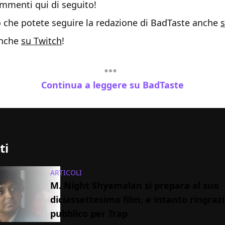
ommenti qui di seguito!
o che potete seguire la redazione di BadTaste anche
s
anche
su Twitch
!
Continua a leggere su BadTaste
ti
ARTICOLI
M. Night Shyamalan si prepara al suo
diciassettesimo film, e intanto ringrazia
pubblico per Trap