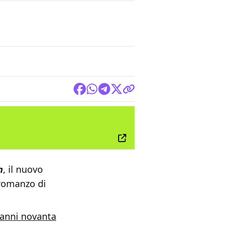
FILM
n
, il nuovo
 romanzo di
 anni novanta