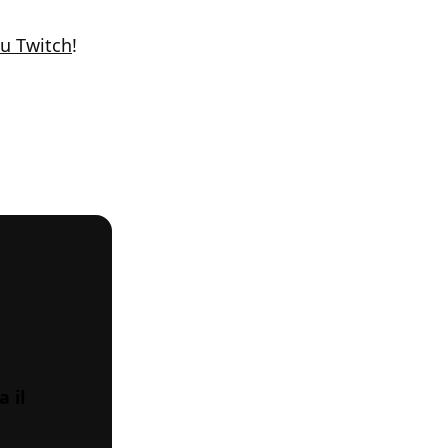
u Twitch
!
 il