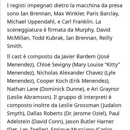
I registi impegnati dietro la macchina da presa
sono Ian Brennan, Max Winkler, Paris Barclay,
Michael Uppendahl, e Carl Franklin. La
sceneggiatura è firmata da Murphy, David
McMillan, Todd Kubrak, Ian Brennan, Reilly
Smith.
Il cast è composto da Javier Bardem (José
Menendez), Chloë Sevigny (Mary Louise “Kitty”
Menendez), Nicholas Alexander Chavez (Lyle
Menendez), Cooper Koch (Erik Menendez),
Nathan Lane (Dominick Dunne), e Ari Graynor
(Leslie Abramson). Il gruppo di interpreti è
composto inoltre da Leslie Grossman (Judalon
Smyth), Dallas Roberts (Dr. Jerome Oziel), Paul
Adelstein (David Conn), Jason Butler Harner
(Det. Les Zoeller), Enrique Murciano (Carlos