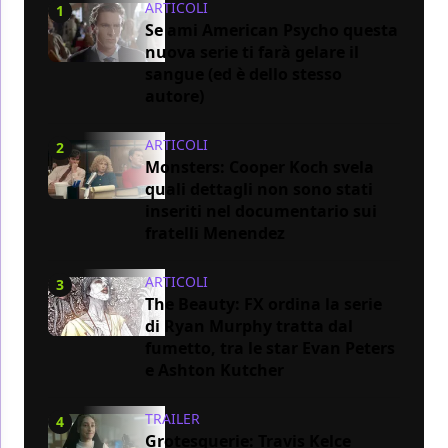
ARTICOLI
1
Se ami American Psycho questa
nuova serie ti farà gelare il
sangue (ed è dello stesso
autore)
ARTICOLI
2
Monsters: Cooper Koch svela
quali dettagli non sono stati
inseriti nel documentario sui
fratelli Menendez
ARTICOLI
3
The Beauty: FX ordina la serie
di Ryan Murphy tratta dal
fumetto, tra le star Evan Peters
e Ashton Kutcher
TRAILER
4
Grotesquerie: Travis Kelce