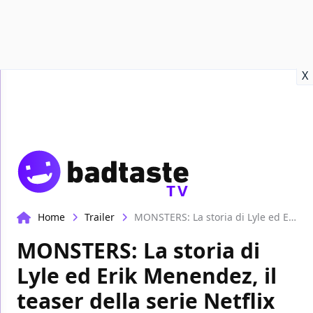
Recensioni
Format video
Marvel
Netflix
Disney+
Prime
X
TV
Home
Trailer
MONSTERS: La storia di Lyle ed Erik Menendez, il teaser della serie Netflix
MONSTERS: La storia di
Lyle ed Erik Menendez, il
teaser della serie Netflix