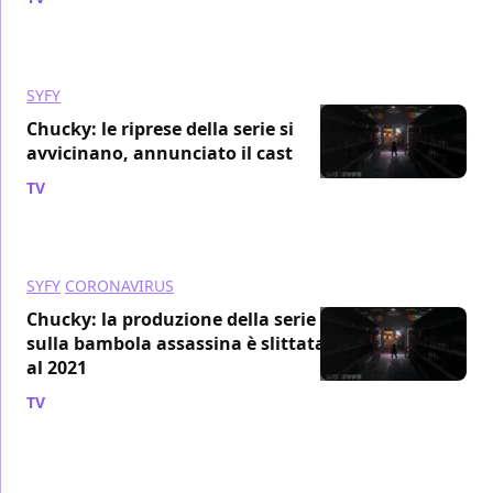
SYFY
Chucky: le riprese della serie si
avvicinano, annunciato il cast
TV
/ 06 mar 2021
SYFY
CORONAVIRUS
Chucky: la produzione della serie
sulla bambola assassina è slittata
al 2021
TV
/ 04 set 2020