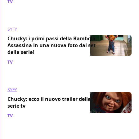
TV
/ 12 ago 2021
SYFY
Chucky: i primi passi della Bambola
Assassina in una nuova foto dal set
della serie!
TV
/ 01 ago 2021
SYFY
Chucky: ecco il nuovo trailer della
serie tv
TV
/ 26 lug 2021