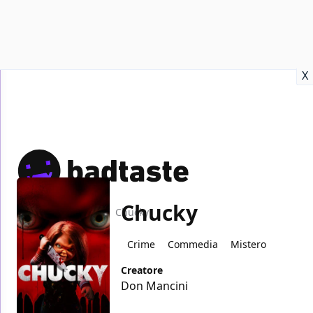
Recensioni
Format video
Marvel
Netflix
Disney+
Prime
X
Chucky
Home
TV
Chucky
Crime
Commedia
Mistero
Creatore
Don Mancini