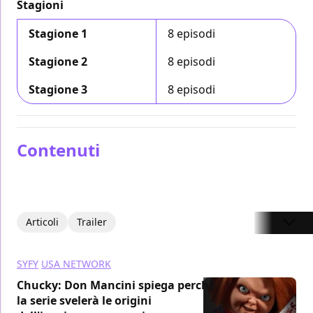
Stagioni
Stagione 1
8 episodi
Stagione 2
8 episodi
Stagione 3
8 episodi
Contenuti
Articoli
Trailer
SYFY
USA NETWORK
Chucky: Don Mancini spiega perché
la serie svelerà le origini