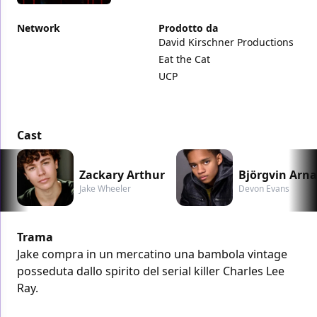
Network
Prodotto da
David Kirschner Productions
Eat the Cat
UCP
Cast
Zackary Arthur
Björgvin Arn
Jake Wheeler
Devon Evans
Trama
Jake compra in un mercatino una bambola vintage
posseduta dallo spirito del serial killer Charles Lee
Ray.