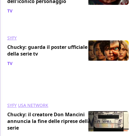
dell'iconico personaggio
TV
/ 14 set 2021
SYFY
Chucky: guarda il poster ufficiale
della serie tv
TV
/ 07 set 2021
SYFY
USA NETWORK
Chucky: il creatore Don Mancini
annuncia la fine delle riprese della
serie