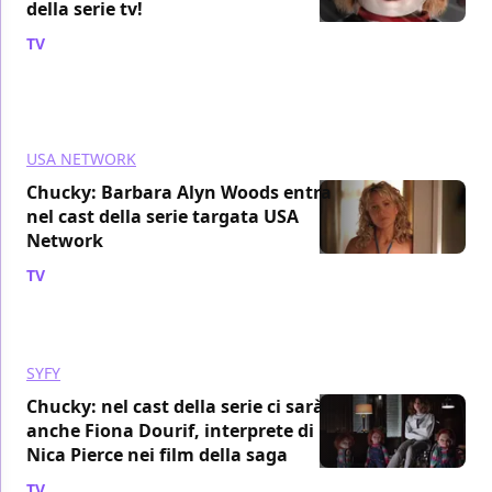
della serie tv!
TV
/ 06 apr 2021
USA NETWORK
Chucky: Barbara Alyn Woods entra
nel cast della serie targata USA
Network
TV
/ 04 apr 2021
SYFY
Chucky: nel cast della serie ci sarà
anche Fiona Dourif, interprete di
Nica Pierce nei film della saga
TV
/ 24 mar 2021