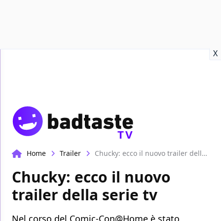
Recensioni
Format video
Marvel
Netflix
Disney+
Prime
X
TV
Home
Trailer
Chucky: ecco il nuovo trailer della serie tv
Chucky: ecco il nuovo
trailer della serie tv
Nel corso del Comic-Con@Home è stato