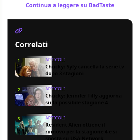
Continua a leggere su BadTaste
Correlati
ARTICOLI
1
Chucky: Syfy cancella la serie tv
dopo 3 stagioni
ARTICOLI
2
Chucky: Jennifer Tilly aggiorna
sulla possibile stagione 4
ARTICOLI
3
Resident Alien ottiene il
rinnovo per la stagione 4 e si
sposta su USA Network