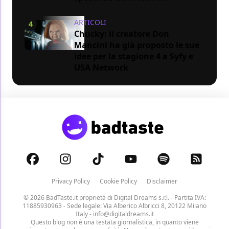
ARTICOLI
4
Chucky: il creatore Don
Mancini ha già proposto le sue
idee per la stagione 4 a Syfy e
USA Network
Privacy Policy
Cookie Policy
Disclaimer
© 2026 BadTaste.it proprietà di
Digital Dreams s.r.l.
- Partita IVA:
11885930963 - Sede legale: Via Alberico Albricci 8, 20122 Milano
Italy -
info@digitaldreams.it
Questo blog non è una testata giornalistica, in quanto viene