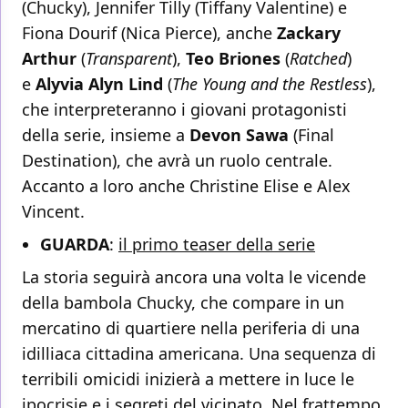
(Chucky), Jennifer Tilly (Tiffany Valentine) e
Fiona Dourif (Nica Pierce), anche
Zackary
Arthur
(
Transparent
),
Teo Briones
(
Ratched
)
e
Alyvia Alyn Lind
(
The Young and the Restless
),
che interpreteranno i giovani protagonisti
della serie, insieme a
Devon
Sawa
(Final
Destination), che avrà un ruolo centrale.
Accanto a loro anche Christine Elise e Alex
Vincent.
GUARDA
:
il primo teaser della serie
La storia seguirà ancora una volta le vicende
della bambola Chucky, che compare in un
mercatino di quartiere nella periferia di una
idilliaca cittadina americana. Una sequenza di
terribili omicidi inizierà a mettere in luce le
ipocrisie e i segreti del vicinato. Nel frattempo,