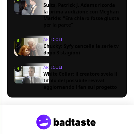
Suits, Patrick J. Adams ricorda
la prima audizione con Meghan
Markle: "Era chiaro fosse giusta
per la parte"
ARTICOLI
3
Chucky: Syfy cancella la serie tv
dopo 3 stagioni
ARTICOLI
4
White Collar: il creatore svela il
titolo del possibile revival
aggiornando i fan sul progetto