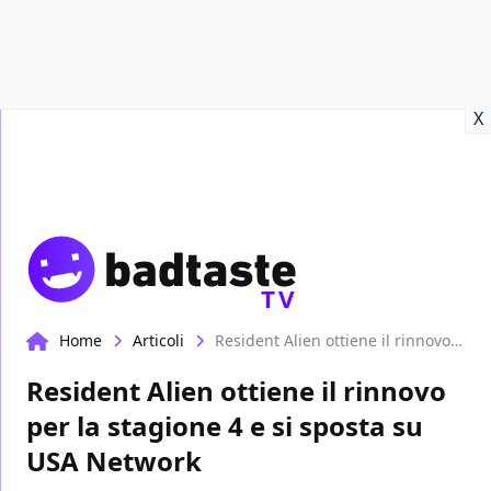
Recensioni
Format video
Marvel
Netflix
Disney+
Prime
X
TV
Home
Articoli
Resident Alien ottiene il rinnovo per la stagione 4 e si sposta su USA Network
Resident Alien ottiene il rinnovo
per la stagione 4 e si sposta su
USA Network