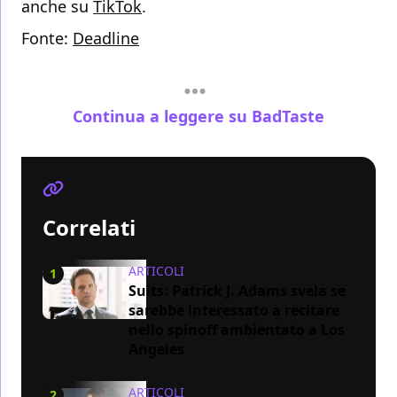
anche su
TikTok
.
Fonte:
Deadline
Continua a leggere su BadTaste
Correlati
ARTICOLI
1
Suits: Patrick J. Adams svela se
sarebbe interessato a recitare
nello spinoff ambientato a Los
Angeles
ARTICOLI
2