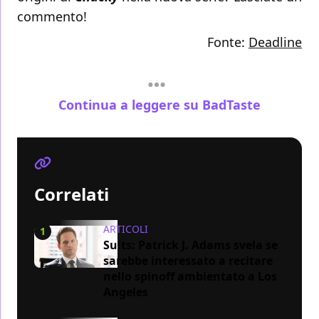
commento!
Fonte:
Deadline
Continua a leggere su BadTaste
Correlati
ARTICOLI
1
Suits: Patrick J. Adams svela se
sarebbe interessato a recitare
nello spinoff ambientato a Los
Angeles