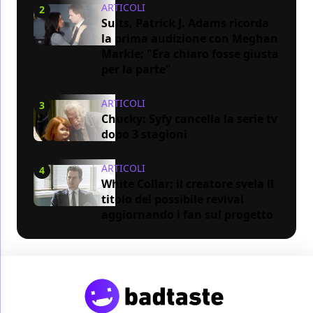
ARTICOLI
2
Suits, Patrick J. Adams ricorda
la prima audizione con Meghan
Markle: "Era chiaro fosse giusta
per la parte"
ARTICOLI
3
Chucky: Syfy cancella la serie tv
dopo 3 stagioni
ARTICOLI
4
White Collar: il creatore svela il
titolo del possibile revival
aggiornando i fan sul progetto