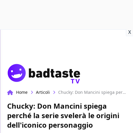
Recensioni
Format video
Marvel
Netflix
Disney+
Prime
X
TV
Home
Articoli
Chucky: Don Mancini spiega perché la serie svelerà le origini dell'iconico personaggio
Chucky: Don Mancini spiega
perché la serie svelerà le origini
dell'iconico personaggio