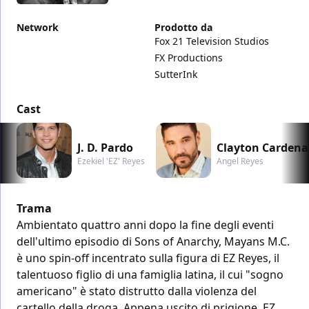
Network
Prodotto da
Fox 21 Television Studios
FX Productions
SutterInk
Cast
J. D. Pardo
Clayton Cardena
Ezekiel 'EZ' Reyes
Angel Reyes
Trama
Ambientato quattro anni dopo la fine degli eventi
dell'ultimo episodio di Sons of Anarchy, Mayans M.C.
è uno spin-off incentrato sulla figura di EZ Reyes, il
talentuoso figlio di una famiglia latina, il cui "sogno
americano" è stato distrutto dalla violenza del
cartello della droga. Appena uscito di prigione, EZ