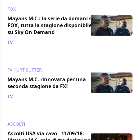
FOX
Mayans M.C.: la serie da domani su
FOX, tutta la stagione disponibile
su Sky On Demand
TV
/ 05 dic 2018
FX
KURT SUTTER
Mayans M.C. rinnovata per una
seconda stagione da FX!
TV
/ 02 ott 2018
ASCOLTI
Ascolti USA via cavo - 11/09/18: