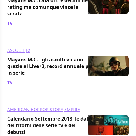
Mayans M.C. cala di tre decimi nei
rating ma comunque vince la
serata
TV
/ 13 set 2018
ASCOLTI
FX
Mayans M.C. - gli ascolti volano
grazie ai Live+3, record annuale per
la serie
TV
/ 11 set 2018
AMERICAN HORROR STORY
EMPIRE
Calendario Settembre 2018: le date
dei ritorni delle serie tv e dei
debutti