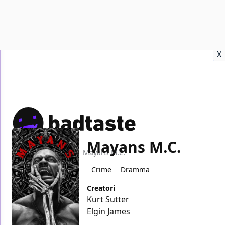
Recensioni
Format video
Marvel
Netflix
Disney+
Prime
X
Mayans M.C.
Home
TV
Mayans M.C.
Crime
Dramma
Creatori
Kurt Sutter
Elgin James