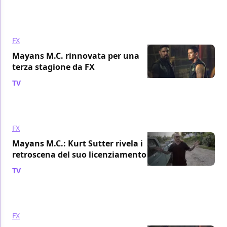
FX
Mayans M.C. rinnovata per una
terza stagione da FX
TV
/ 05 nov 2019
FX
Mayans M.C.: Kurt Sutter rivela i
retroscena del suo licenziamento
TV
/ 18 ott 2019
FX