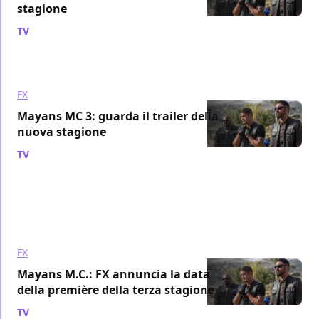
stagione
TV
/ 09 mar 2021
FX
Mayans MC 3: guarda il trailer della
nuova stagione
TV
/ 23 feb 2021
FX
Mayans M.C.: FX annuncia la data
della première della terza stagione
TV
/ 05 feb 2021