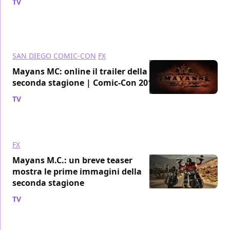
TV
/ 24 lug 2019
SAN DIEGO COMIC-CON
FX
Mayans MC: online il trailer della
seconda stagione | Comic-Con 2019
TV
/ 19 lug 2019
FX
Mayans M.C.: un breve teaser
mostra le prime immagini della
seconda stagione
TV
/ 12 lug 2019