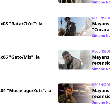
/ 12 nov 2018
Simone No
RECENSIO
x08 "Rata/Ch'o'": la
Mayans
"Cucara
/ 26 ott 2018
Simone No
RECENSIO
x06 "Gato/Mis": la
Mayans 
recensi
/ 11 ott 2018
Simone No
RECENSIO
4 "Mucielago/Zotz": la
Mayans 
recensi
/ 27 set 2018
Simone No