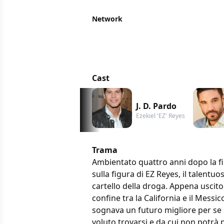
Network
Cast
J. D. Pardo
Ezekiel 'EZ' Reyes
Trama
Ambientato quattro anni dopo la fin
sulla figura di EZ Reyes, il talentuo
cartello della droga. Appena uscit
confine tra la California e il Messi
sognava un futuro migliore per se 
voluto trovarsi e da cui non potrà 