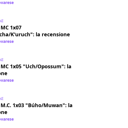
varese
/ 05 nov 2018
NI
 MC 1x07
cha/K'uruch": la recensione
varese
/ 19 ott 2018
NI
MC 1x05 "Uch/Opossum": la
one
varese
/ 04 ott 2018
NI
M.C. 1x03 "Búho/Muwan": la
one
varese
/ 20 set 2018