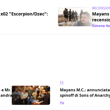
RECENSIO
x02 "Escorpion/Dzec":
Mayans 
recensi
/ 14 set 2018
Simone No
FX
 e Mr.
Mayans M.C.: annunciata 
o andranno
spinoff di Sons of Anarch
TV
/ 28 giu 2018