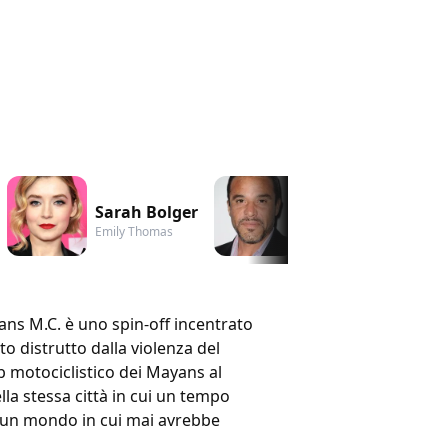
Sarah Bolger
Michael Irby
Emily Thomas
Obispo 'Bishop' Losa
ans M.C. è uno spin-off incentrato
ato distrutto dalla violenza del
b motociclistico dei Mayans al
lla stessa città in cui un tempo
in un mondo in cui mai avrebbe