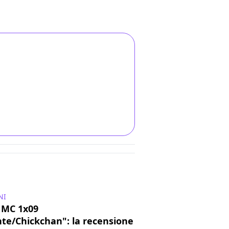
NI
 MC 1x09
nte/Chickchan": la recensione