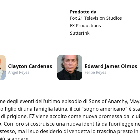
Prodotto da
Fox 21 Television Studios
FX Productions
SutterInk
Clayton Cardenas
Edward James Olmos
Angel Reyes
Felipe Reyes
e degli eventi dell'ultimo episodio di Sons of Anarchy, May
so figlio di una famiglia latina, il cui "sogno americano" è st
o di prigione, EZ viene accolto come nuova promessa dal clu
co. Con loro si costruisce una nuova identità da fuorilegge ne
stesso, ma il suo desiderio di vendetta lo trascina presto 
più scappare.