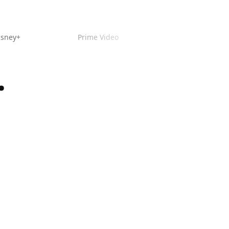
isney+
Prime Video
.