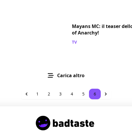
Mayans MC: il teaser dello
of Anarchy!
TV
/ 08 mag 2018
Carica altro
1
2
3
4
5
6