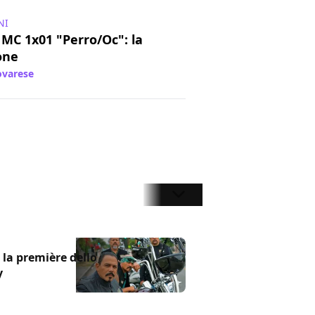
NI
MC 1x01 "Perro/Oc": la
one
varese
/ 06 set 2018
la première dello
y