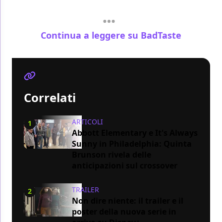
Continua a leggere su BadTaste
Correlati
ARTICOLI
1
Abbott Elementary e It's Always
Sunny in Philadelphia: Quinta
Brunson rivela delle
anticipazioni sul crossover
TRAILER
2
Non dire niente: il trailer e il
poster della nuova serie in