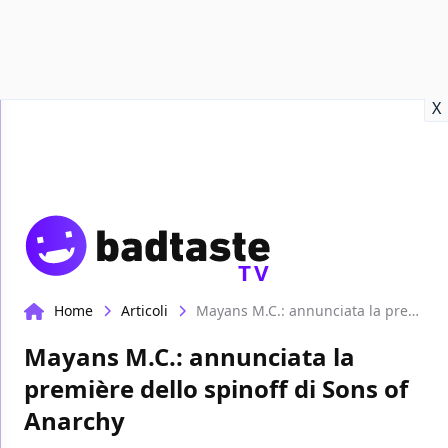
Recensioni
Format video
Marvel
Netflix
Disney+
Prime
X
TV
Home
Articoli
Mayans M.C.: annunciata la première dello spinoff di Sons of Anarchy
Mayans M.C.: annunciata la
première dello spinoff di Sons of
Anarchy