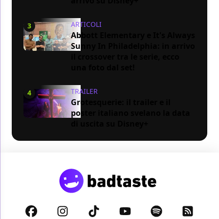
arrivo su Disney+
ARTICOLI
3
Abbott Elementary e It's Always
Sunny In Philadelphia: in arrivo
il crossover tra le serie, ecco
una foto dal set!
TRAILER
4
Grotesquerie: il trailer e il
poster italiano svelano la data
di uscita su Disney+