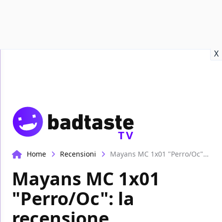
Recensioni
Format video
Marvel
Netflix
Disney+
Prime
X
TV
Home
Recensioni
Mayans MC 1x01 "Perro/Oc": la recensione
Mayans MC 1x01
"Perro/Oc": la
recensione