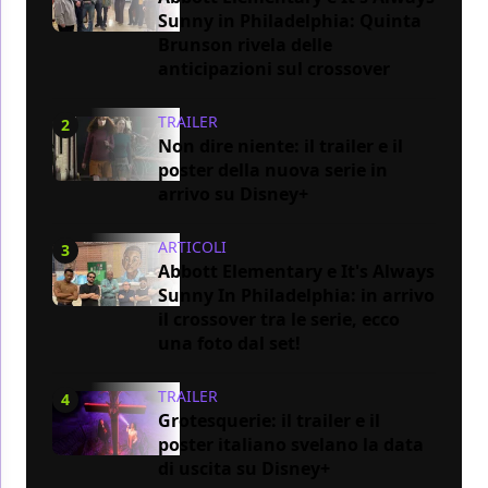
Sunny in Philadelphia: Quinta
Brunson rivela delle
anticipazioni sul crossover
TRAILER
2
Non dire niente: il trailer e il
poster della nuova serie in
arrivo su Disney+
ARTICOLI
3
Abbott Elementary e It's Always
Sunny In Philadelphia: in arrivo
il crossover tra le serie, ecco
una foto dal set!
TRAILER
4
Grotesquerie: il trailer e il
poster italiano svelano la data
di uscita su Disney+