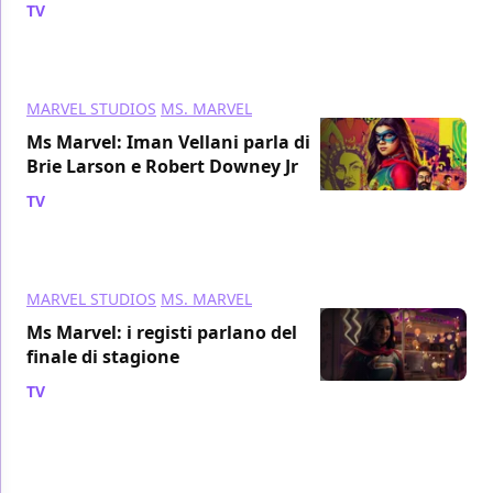
TV
/ 15 lug 2022
MARVEL STUDIOS
MS. MARVEL
Ms Marvel: Iman Vellani parla di
Brie Larson e Robert Downey Jr
TV
/ 15 lug 2022
MARVEL STUDIOS
MS. MARVEL
Ms Marvel: i registi parlano del
finale di stagione
TV
/ 15 lug 2022