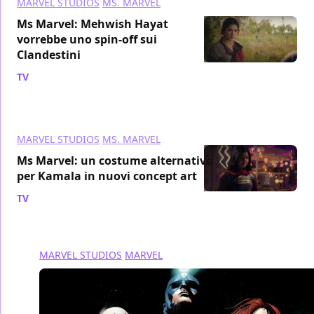
MARVEL STUDIOS
MS. MARVEL
Ms Marvel: Mehwish Hayat
vorrebbe uno spin-off sui
Clandestini
TV
/ 20 lug 2022
MARVEL STUDIOS
MS. MARVEL
Ms Marvel: un costume alternativo
per Kamala in nuovi concept art
TV
/ 20 lug 2022
MARVEL STUDIOS
MARVEL