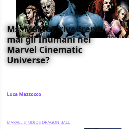
Ms. Marvel, rivedremo
mai gli Inumani nel
Marvel Cinematic
Universe?
Dopo le recenti rivelazioni sui poteri di Ms. Marvel,
ragioniamo insieme sul futuro degli Inumani nel
Marvel Cinematic Universe
Luca Mazzocco
/ 19 lug 2022
MARVEL STUDIOS
DRAGON BALL