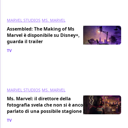
MARVEL STUDIOS
MS. MARVEL
Assembled: The Making of Ms
Marvel è disponibile su Disney+,
guarda il trailer
TV
/ 04 ago 2022
MARVEL STUDIOS
MS. MARVEL
Ms. Marvel: il direttore della
fotografia svela che non si è ancora
parlato di una possibile stagione 2
TV
/ 02 ago 2022