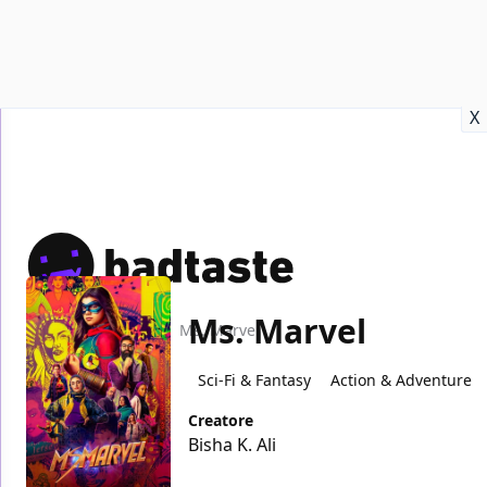
Recensioni
Format video
Marvel
Netflix
Disney+
Prime
X
Ms. Marvel
Home
TV
Ms. Marvel
Sci-Fi & Fantasy
Action & Adventure
Creatore
Bisha K. Ali