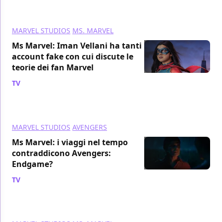
MARVEL STUDIOS
MS. MARVEL
Ms Marvel: Iman Vellani ha tanti
account fake con cui discute le
teorie dei fan Marvel
TV
/ 28 lug 2022
MARVEL STUDIOS
AVENGERS
Ms Marvel: i viaggi nel tempo
contraddicono Avengers:
Endgame?
TV
/ 28 lug 2022