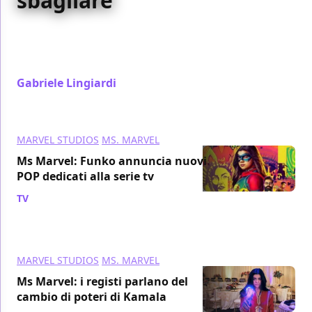
sbagliare
Ms. Marvel si è rivelata una buona serie ma niente di
più. Ha però azzeccato l'unica cosa che non poteva
sbagliare, ecco cosa!
Gabriele Lingiardi
/ 17 lug 2022
MARVEL STUDIOS
MS. MARVEL
Ms Marvel: Funko annuncia nuovi
POP dedicati alla serie tv
TV
/ 16 lug 2022
MARVEL STUDIOS
MS. MARVEL
Ms Marvel: i registi parlano del
cambio di poteri di Kamala