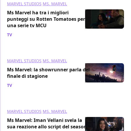
MARVEL STUDIOS
MS. MARVEL
Ms Marvel ha tra i migliori
punteggi su Rotten Tomatoes per
una serie tv MCU
TV
/ 14 lug 2022
MARVEL STUDIOS
MS. MARVEL
Ms Marvel: la showrunner parla del
finale di stagione
TV
/ 14 lug 2022
MARVEL STUDIOS
MS. MARVEL
Ms Marvel: Iman Vellani svela la
sua reazione allo script del season