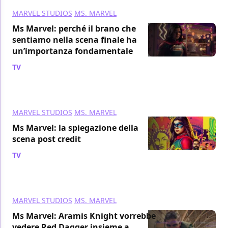
MARVEL STUDIOS
MS. MARVEL
Ms Marvel: perché il brano che
sentiamo nella scena finale ha
un’importanza fondamentale
TV
/ 13 lug 2022
MARVEL STUDIOS
MS. MARVEL
Ms Marvel: la spiegazione della
scena post credit
TV
/ 13 lug 2022
MARVEL STUDIOS
MS. MARVEL
Ms Marvel: Aramis Knight vorrebbe
vedere Red Dagger insieme a