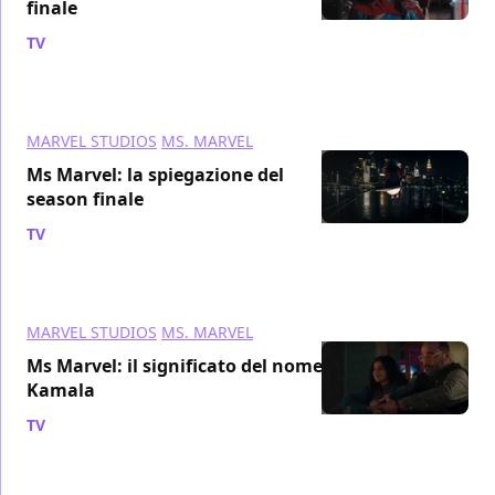
finale
TV
/ 13 lug 2022
MARVEL STUDIOS
MS. MARVEL
Ms Marvel: la spiegazione del
season finale
TV
/ 13 lug 2022
MARVEL STUDIOS
MS. MARVEL
Ms Marvel: il significato del nome
Kamala
TV
/ 13 lug 2022