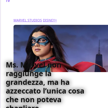
TV
/ 18 lug 2022
MARVEL STUDIOS
DISNEY+
Ms. Marvel non
raggiunge la
grandezza, ma ha
azzeccato l’unica cosa
che non poteva