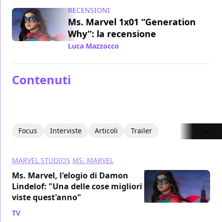
RECENSIONI
Ms. Marvel 1x01 “Generation
Why”: la recensione
Luca Mazzocco
/ 08 giu 2022
Contenuti
Focus
Interviste
Articoli
Trailer
MARVEL STUDIOS
MS. MARVEL
Ms. Marvel, l'elogio di Damon
Lindelof: "Una delle cose migliori
viste quest'anno"
TV
/ 14 ago 2022