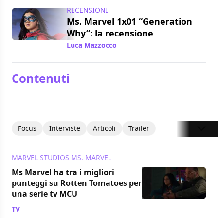
RECENSIONI
Ms. Marvel 1x01 “Generation
Why”: la recensione
Luca Mazzocco
/ 08 giu 2022
Contenuti
Focus
Interviste
Articoli
Trailer
MARVEL STUDIOS
MS. MARVEL
Ms Marvel ha tra i migliori
punteggi su Rotten Tomatoes per
una serie tv MCU
TV
/ 14 lug 2022