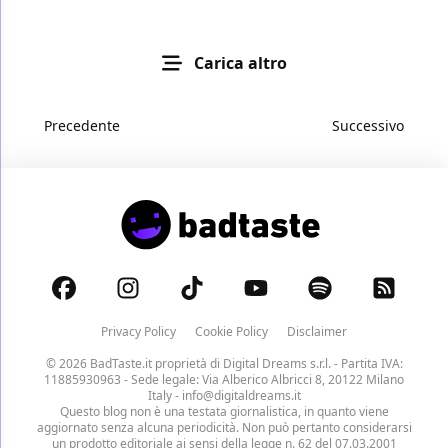
Carica altro
Precedente
Successivo
Privacy Policy
Cookie Policy
Disclaimer
© 2026 BadTaste.it proprietà di
Digital Dreams s.r.l.
- Partita IVA:
11885930963 - Sede legale: Via Alberico Albricci 8, 20122 Milano
Italy -
info@digitaldreams.it
Questo blog non è una testata giornalistica, in quanto viene
aggiornato senza alcuna periodicità. Non può pertanto considerarsi
un prodotto editoriale ai sensi della legge n. 62 del 07.03.2001