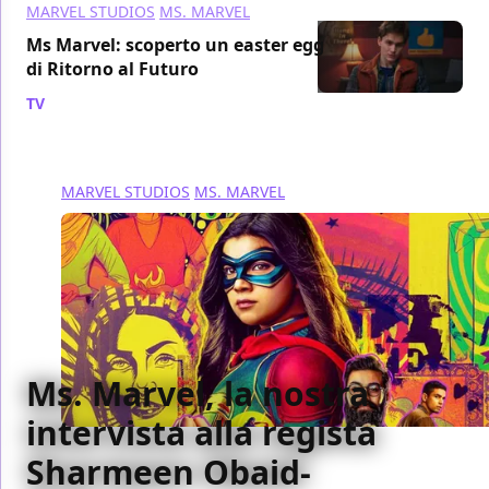
MARVEL STUDIOS
MS. MARVEL
Ms Marvel: scoperto un easter egg
di Ritorno al Futuro
TV
/ 05 lug 2022
MARVEL STUDIOS
MS. MARVEL
Ms. Marvel, la nostra
intervista alla regista
Sharmeen Obaid-