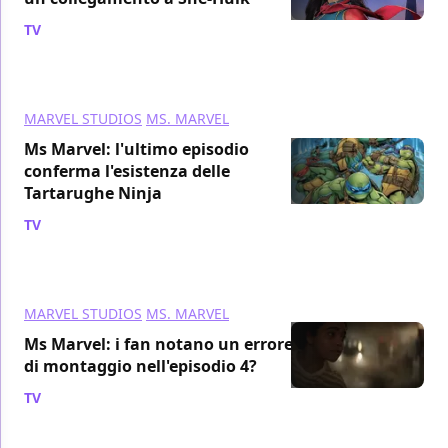
TV
/ 01 lug 2022
MARVEL STUDIOS
MS. MARVEL
Ms Marvel: l'ultimo episodio
conferma l'esistenza delle
Tartarughe Ninja
TV
/ 30 giu 2022
MARVEL STUDIOS
MS. MARVEL
Ms Marvel: i fan notano un errore
di montaggio nell'episodio 4?
TV
/ 29 giu 2022