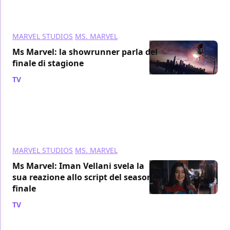
MARVEL STUDIOS
MS. MARVEL
Ms Marvel: la showrunner parla del
finale di stagione
TV
/ 14 lug 2022
MARVEL STUDIOS
MS. MARVEL
Ms Marvel: Iman Vellani svela la
sua reazione allo script del season
finale
TV
/ 13 lug 2022