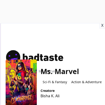
Recensioni
Format video
Marvel
Netflix
Disney+
Prime
X
Ms. Marvel
Home
TV
Ms. Marvel
Sci-Fi & Fantasy
Action & Adventure
Creatore
Bisha K. Ali