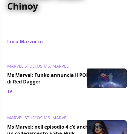
Chinoy
Negli scorsi giorni abbiamo avuto l'occasione di
intervistare Sharmeen Obaid-Chinoy, regista degli
episodi 4 e 5 di Ms. Marvel
Luca Mazzocco
/ 04 lug 2022
MARVEL STUDIOS
MS. MARVEL
Ms Marvel: Funko annuncia il POP
di Red Dagger
TV
/ 02 lug 2022
MARVEL STUDIOS
MS. MARVEL
Ms Marvel: nell'episodio 4 c'è anche
un collegamento a She-Hulk