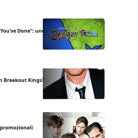
You’ve Done”: uno
in Breakout Kings?
o promozionali