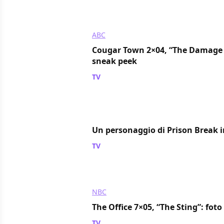
ABC
Cougar Town 2×04, “The Damage 
sneak peek
TV
/ 13 ott 2010
Un personaggio di Prison Break 
TV
/ 13 ott 2010
NBC
The Office 7×05, “The Sting”: fot
TV
/ 13 ott 2010