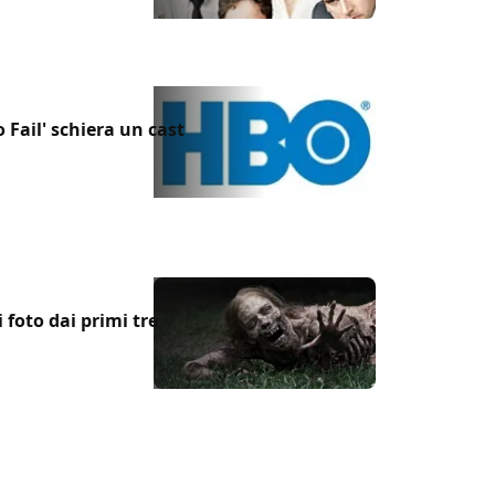
 Fail' schiera un cast
foto dai primi tre