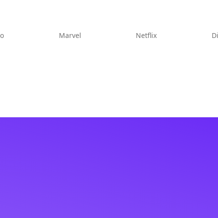
eo
Marvel
Netflix
D