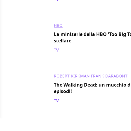
HBO
La miniserie della HBO 'Too Big To
stellare
TV
/ 13 ott 2010
ROBERT KIRKMAN
FRANK DARABONT
The Walking Dead: un mucchio di 
episodi!
TV
/ 13 ott 2010
FOX