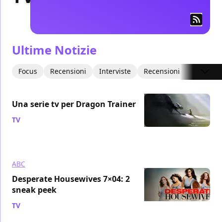
Ultime Notizie
Focus
Recensioni
Interviste
Recensioni Video
Art
Una serie tv per Dragon Trainer
TV
/ 13 ott 2010
ABC
Desperate Housewives 7×04: 2
sneak peek
TV
/ 13 ott 2010