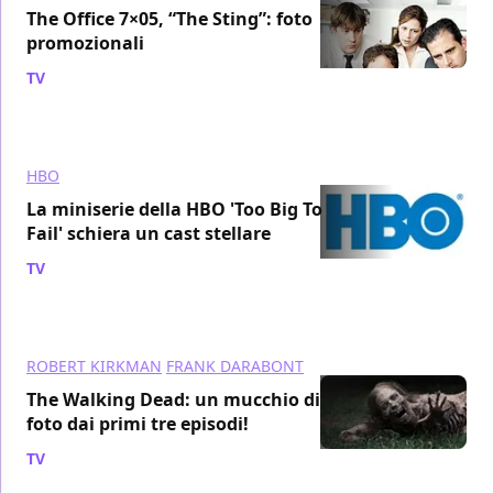
The Office 7×05, “The Sting”: foto
promozionali
TV
/ 13 ott 2010
HBO
La miniserie della HBO 'Too Big To
Fail' schiera un cast stellare
TV
/ 13 ott 2010
ROBERT KIRKMAN
FRANK DARABONT
The Walking Dead: un mucchio di
foto dai primi tre episodi!
TV
/ 13 ott 2010