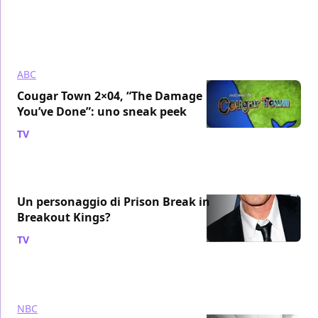
ABC
Cougar Town 2×04, “The Damage
You’ve Done”: uno sneak peek
TV
/ 13 ott 2010
Un personaggio di Prison Break in
Breakout Kings?
TV
/ 13 ott 2010
NBC