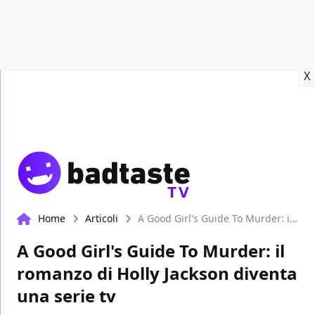
Recensioni
Format video
Marvel
Netflix
Disney+
Prime
X
TV
Home
Articoli
A Good Girl's Guide To Murder: il romanzo di Holly Jackson diventa una serie tv
A Good Girl's Guide To Murder: il
romanzo di Holly Jackson diventa
una serie tv