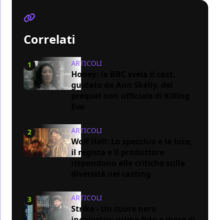
Correlati
ARTICOLI
1
Honey: la BBC svela il cast,
guidato da Ann Skelly, del
prequel non ufficiale di Killing
Eve
ARTICOLI
2
Wolf Hall: Lo specchio e la luce,
il regista e il produttore
rispondono alle critiche sulla
diversità nel casting
ARTICOLI
3
Strike - Un cuore nero
inchiostro: prime foto e mese di