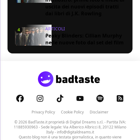
uscita dei nuovi episodi tratti
dai libri di J.K. Rowling
ARTICOLI
4
Peaky Blinders: Cillian Murphy
nelle nuove foto dal set del film
Privacy Policy
Cookie Policy
Disclaimer
© 2026 BadTaste.it proprietà di
Digital Dreams s.r.l.
- Partita IVA:
11885930963 - Sede legale: Via Alberico Albricci 8, 20122 Milano
Italy -
info@digitaldreams.it
Questo blog non è una testata giornalistica, in quanto viene