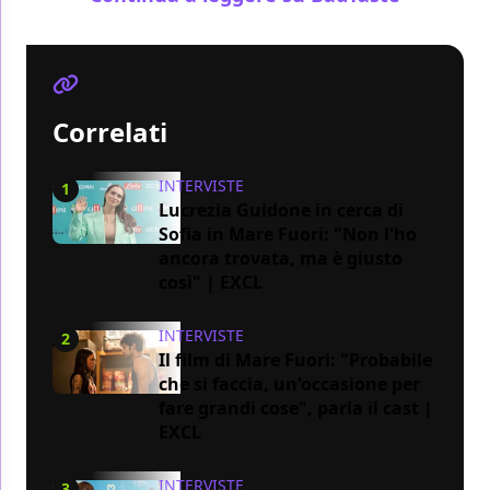
Correlati
INTERVISTE
1
Lucrezia Guidone in cerca di
Sofia in Mare Fuori: "Non l'ho
ancora trovata, ma è giusto
così" | EXCL
INTERVISTE
2
Il film di Mare Fuori: "Probabile
che si faccia, un'occasione per
fare grandi cose", parla il cast |
EXCL
INTERVISTE
3