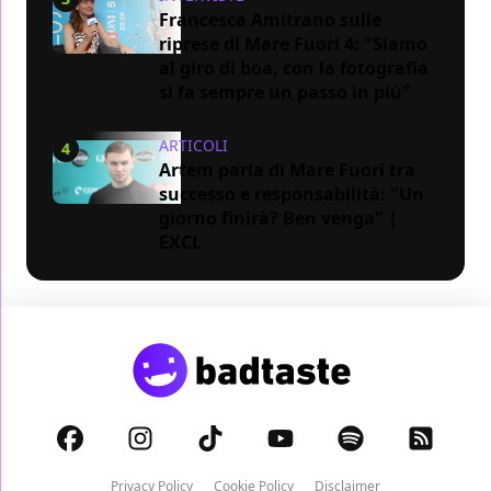
Francesca Amitrano sulle
riprese di Mare Fuori 4: "Siamo
al giro di boa, con la fotografia
si fa sempre un passo in più"
ARTICOLI
4
Artem parla di Mare Fuori tra
successo e responsabilità: "Un
giorno finirà? Ben venga" |
EXCL
Privacy Policy
Cookie Policy
Disclaimer