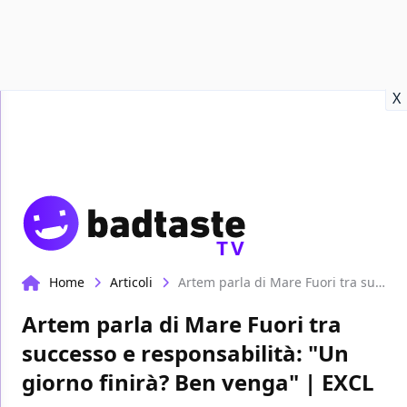
Recensioni
Format video
Marvel
Netflix
Disney+
Prime
X
TV
Home
Articoli
Artem parla di Mare Fuori tra successo e responsabilità: "Un giorno finirà? Ben venga" | EXCL
Artem parla di Mare Fuori tra
successo e responsabilità: "Un
giorno finirà? Ben venga" | EXCL