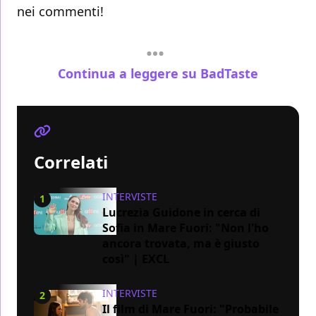
nei commenti!
Continua a leggere su BadTaste
Correlati
INTERVISTE
1
Lucrezia Guidone in cerca di
Sofia in Mare Fuori: "Non l'ho
ancora trovata, ma è giusto
così" | EXCL
INTERVISTE
2
Il film di Mare Fuori: "Probabile