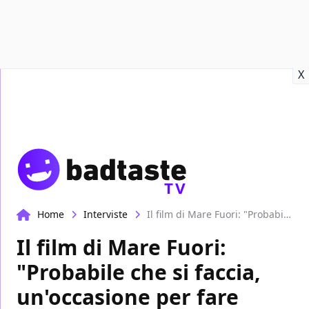
Recensioni
Format video
Marvel
Netflix
Disney+
Prime
X
TV
Home
Interviste
Il film di Mare Fuori: "Probabile che si faccia, un'occasione per fare grandi cose", parla il cast | EXCL
Il film di Mare Fuori:
"Probabile che si faccia,
un'occasione per fare