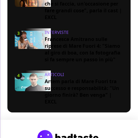
che si faccia, un'occasione per
fare grandi cose", parla il cast |
EXCL
INTERVISTE
3
Francesca Amitrano sulle
riprese di Mare Fuori 4: "Siamo
al giro di boa, con la fotografia
si fa sempre un passo in più"
ARTICOLI
4
Artem parla di Mare Fuori tra
successo e responsabilità: "Un
giorno finirà? Ben venga" |
EXCL