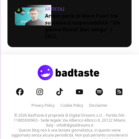
ARTICOLI
4
Artem parla di Mare Fuori tra
successo e responsabilità: "Un
giorno finirà? Ben venga" |
EXCL
Privacy Policy
Cookie Policy
Disclaimer
© 2026 BadTaste.it proprietà di
Digital Dreams s.r.l.
- Partita IVA:
11885930963 - Sede legale: Via Alberico Albricci 8, 20122 Milano
Italy -
info@digitaldreams.it
Questo blog non è una testata giornalistica, in quanto viene
aggiornato senza alcuna periodicità. Non può pertanto considerarsi