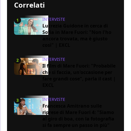
Correlati
INTERVISTE
1
Lucrezia Guidone in cerca di
Sofia in Mare Fuori: "Non l'ho
ancora trovata, ma è giusto
così" | EXCL
INTERVISTE
2
Il film di Mare Fuori: "Probabile
che si faccia, un'occasione per
fare grandi cose", parla il cast |
EXCL
INTERVISTE
3
Francesca Amitrano sulle
riprese di Mare Fuori 4: "Siamo
al giro di boa, con la fotografia
si fa sempre un passo in più"