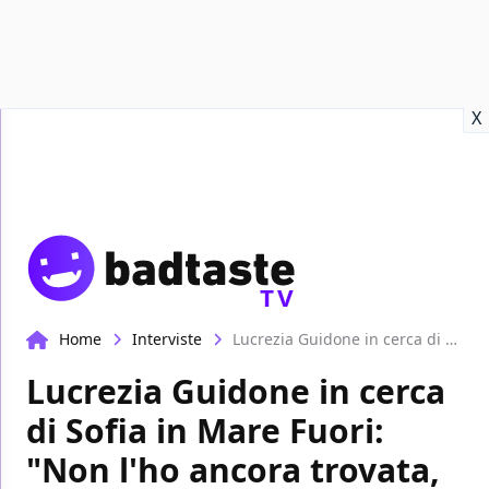
Recensioni
Format video
Marvel
Netflix
Disney+
Prime
X
TV
Home
Interviste
Lucrezia Guidone in cerca di Sofia in Mare Fuori: "Non l'ho ancora trovata, ma è giusto così" | EXCL
Lucrezia Guidone in cerca
di Sofia in Mare Fuori:
"Non l'ho ancora trovata,