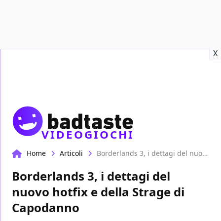
Recensioni
Format video
Marvel
Netflix
Disney+
Prime
X
VIDEOGIOCHI
Home
Articoli
Borderlands 3, i dettagi del nuovo hotfix e della Strage di Capodanno
Borderlands 3, i dettagi del
nuovo hotfix e della Strage di
Capodanno