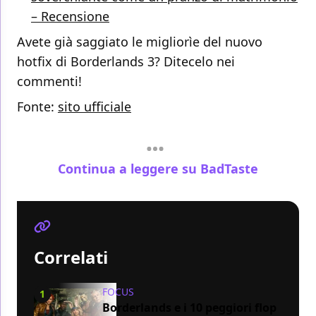
– Recensione
Avete già saggiato le migliorìe del nuovo
hotfix di Borderlands 3? Ditecelo nei
commenti!
Fonte:
sito ufficiale
Continua a leggere su BadTaste
Correlati
FOCUS
1
Borderlands e i 10 peggiori flop