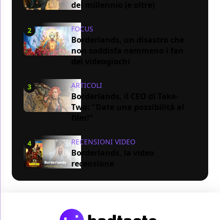
del millennio (e oltre)
FOCUS
2
Borderlands, un disastro che
non soddisfa nemmeno i fan
dei videogiochi
ARTICOLI
3
Borderlands, il CEO di Take-
Two: "Date una possibilità al
film!"
RECENSIONI VIDEO
4
Borderlands, la video
recensione