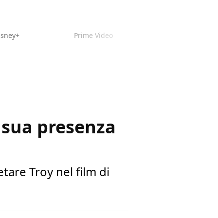
isney+
Prime Video
 sua presenza
are Troy nel film di