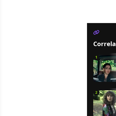
Correla
1
2