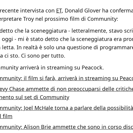
recente intervista con
ET
, Donald Glover ha conferm
terpretare Troy nel prossimo film di Community:
 detto che la sceneggiatura - letteralmente, stavo sc
oggi - mi è stato detto che la sceneggiatura era pr
a letta. In realtà è solo una questione di programmare
 ci sto. Ci sono per tutto.
mmunity arriverà in streaming su Peacock.
munity: il film si farà, arriverà in streaming su Peac
evy Chase ammette di non preoccuparsi delle critiche
ento sul set di Community
munity: Joel McHale torna a parlare della possibilit
l film
munity: Alison Brie ammette che sono in corso disc