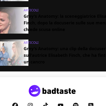
ARTICOLI
Grey's Anatomy: la sceneggiatrice Elis
Finch, dopo la docuserie sulle sue me
chiede scusa online
ARTICOLI
Grey's Anatomy: una clip della docuser
sull'autrice Elisabeth Finch, che ha fin
un cancro