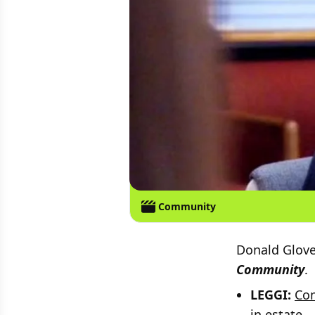
Community
Donald Glover
Community
.
LEGGI:
Com
in estate