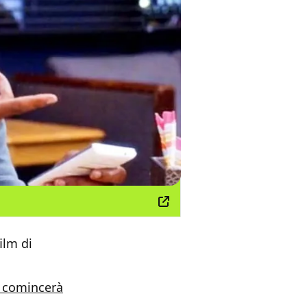
ilm di
m comincerà