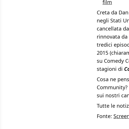
film
Creta da Dan
negli Stati U
cancellata da
rinnovata da
tredici episo
2015 (chiaram
su Comedy Cen
stagioni di
C
Cosa ne pensa
Community? F
sui nostri can
Tutte le noti
Fonte:
Scree