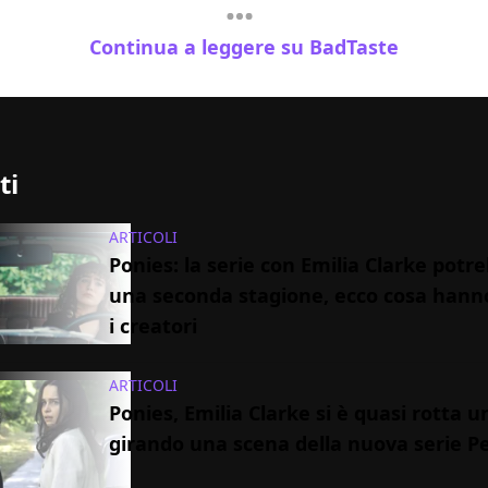
Continua a leggere su BadTaste
ti
ARTICOLI
Ponies: la serie con Emilia Clarke potr
una seconda stagione, ecco cosa hanno
i creatori
ARTICOLI
Ponies, Emilia Clarke si è quasi rotta u
girando una scena della nuova serie P