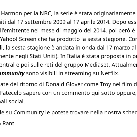
 Harmon per la NBC, la serie è stata originariamente
niti dal 17 settembre 2009 al 17 aprile 2014. Dopo ess
ll’emittente nel mese di maggio del 2014, poi però è 
 Yahoo! Screen che ha prodotto la sesta stagione. C
di, la sesta stagione è andata in onda dal 17 marzo a
ente negli Stati Uniti). In Italia è stata proposta in 
tral e poi sulle reti del gruppo Mediaset. Attualmen
ommunity
sono visibili in streaming su Netflix.
te del ritorno di Donald Glover come Troy nel film d
atecelo sapere con un commento qui sotto oppure, s
ali social.
zie su Community le potete trovare nella
nostra sche
n Rant