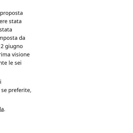
 proposta
ere stata
stata
omposta da
l 2 giugno
prima visione
te le sei
i
e preferite,
da
.