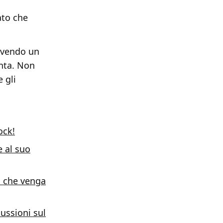
ato che
rivendo un
onta. Non
 gli
ock!
 al suo
à che venga
ussioni sul