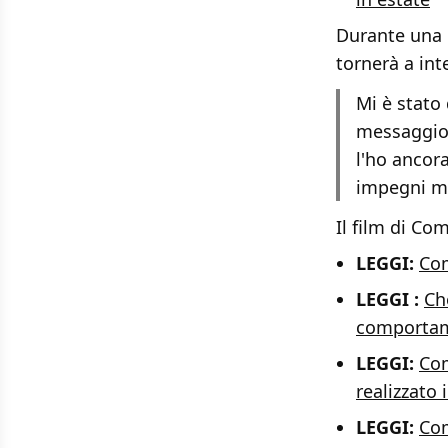
Durante una 
tornerà a in
Mi è stato
messaggio 
l'ho ancor
impegni ma
Il film di Co
LEGGI:
Com
LEGGI :
Ch
comportam
LEGGI:
Com
realizzato i
LEGGI:
Com