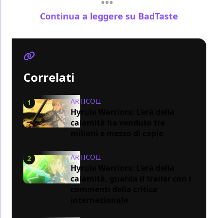
Continua a leggere su BadTaste
Correlati
ARTICOLI
1
Hyrule Warriors: L’era della
calamità ha venduto tre
milioni e mezzo di copie
ARTICOLI
2
Hyrule Warriors: L’era della
calamità, guarda il trailer con i
commenti della critica
internazionale