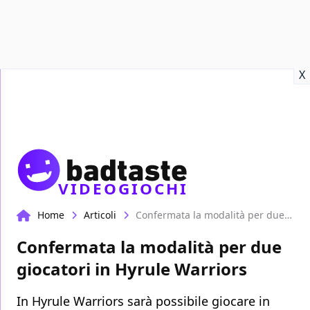
Recensioni
Format video
Marvel
Netflix
Disney+
Prime
X
VIDEOGIOCHI
Home
Articoli
Confermata la modalità per due giocatori in Hyrule Warriors
Confermata la modalità per due
giocatori in Hyrule Warriors
In Hyrule Warriors sarà possibile giocare in