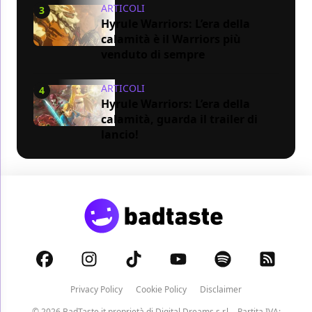
ARTICOLI
3
Hyrule Warriors: L’era della
calamità è il Warriors più
venduto di sempre
ARTICOLI
4
Hyrule Warriors: L’era della
calamità, guarda il trailer di
lancio!
Privacy Policy
Cookie Policy
Disclaimer
© 2026 BadTaste.it proprietà di
Digital Dreams s.r.l.
- Partita IVA: