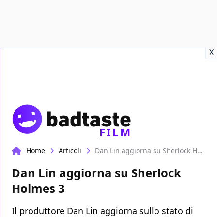
Recensioni
Format video
Marvel
Netflix
Disney+
Prime
X
FILM
Home
Articoli
Dan Lin aggiorna su Sherlock Holmes 3
Dan Lin aggiorna su Sherlock
Holmes 3
Il produttore Dan Lin aggiorna sullo stato di