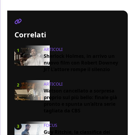
Correlati
ARTICOLI
1
Sherlock Holmes, in arrivo un
nuovo film con Robert Downey
Jr? L'attore rompe il silenzio
ARTICOLI
2
Watson cancellato a sorpresa
proprio sul più bello: finale già
pronto e spunta un’altra serie
tagliata da CBS
FOCUS
3
Guy Ritchie, la classifica dei