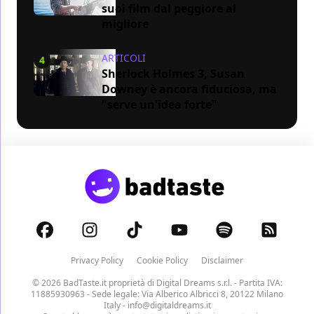
suoi film dal peggiore al
migliore
ARTICOLI
4
Sherlock Holmes 3, Susan
Downey è ancora fiduciosa, ma
"serve un'idea forte"
Privacy Policy
Cookie Policy
Disclaimer
© 2026 BadTaste.it proprietà di
Digital Dreams s.r.l.
- Partita IVA:
11885930963 - Sede legale: Via Alberico Albricci 8, 20122 Milano
Italy -
info@digitaldreams.it