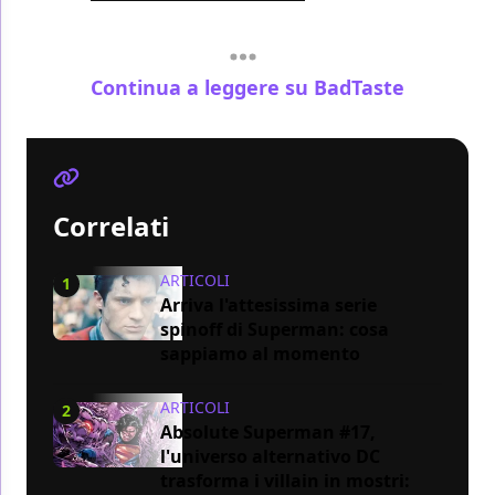
Continua a leggere su BadTaste
Correlati
ARTICOLI
1
Arriva l'attesissima serie
spinoff di Superman: cosa
sappiamo al momento
ARTICOLI
2
Absolute Superman #17,
l'universo alternativo DC
trasforma i villain in mostri: