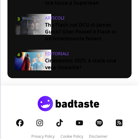
ora tocca a Superman
ARTICOLI
3
The Flash nel DCU di James
Gunn? Glen Powell è Flash in
un'interessante fanart
EDITORIALI
4
Cinecomics 2025: è stata una
vera rinascita?
Privacy Policy
Cookie Policy
Disclaimer