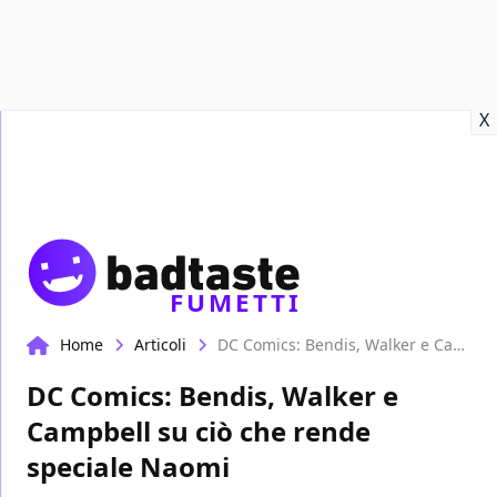
Recensioni
Format video
Marvel
Netflix
Disney+
Prime
X
FUMETTI
Home
Articoli
DC Comics: Bendis, Walker e Campbell su ciò che rende speciale Naomi
DC Comics: Bendis, Walker e
Campbell su ciò che rende
speciale Naomi