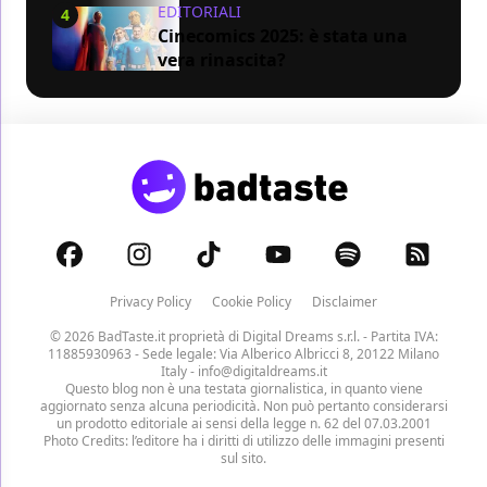
EDITORIALI
4
Cinecomics 2025: è stata una
vera rinascita?
Privacy Policy
Cookie Policy
Disclaimer
© 2026 BadTaste.it proprietà di
Digital Dreams s.r.l.
- Partita IVA:
11885930963 - Sede legale: Via Alberico Albricci 8, 20122 Milano
Italy -
info@digitaldreams.it
Questo blog non è una testata giornalistica, in quanto viene
aggiornato senza alcuna periodicità. Non può pertanto considerarsi
un prodotto editoriale ai sensi della legge n. 62 del 07.03.2001
Photo Credits: l’editore ha i diritti di utilizzo delle immagini presenti
sul sito.