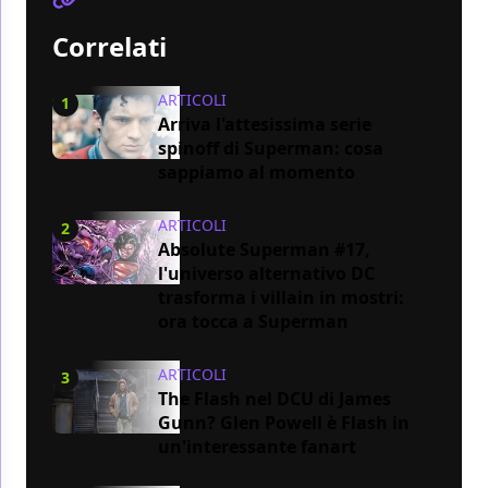
Correlati
ARTICOLI
1
Arriva l'attesissima serie
spinoff di Superman: cosa
sappiamo al momento
ARTICOLI
2
Absolute Superman #17,
l'universo alternativo DC
trasforma i villain in mostri:
ora tocca a Superman
ARTICOLI
3
The Flash nel DCU di James
Gunn? Glen Powell è Flash in
un'interessante fanart