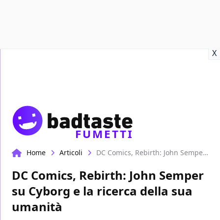
Recensioni
Format video
Marvel
Netflix
Disney+
Prime
X
FUMETTI
Home
Articoli
DC Comics, Rebirth: John Semper su Cyborg e la ricerca della sua umanità
DC Comics, Rebirth: John Semper
su Cyborg e la ricerca della sua
umanità