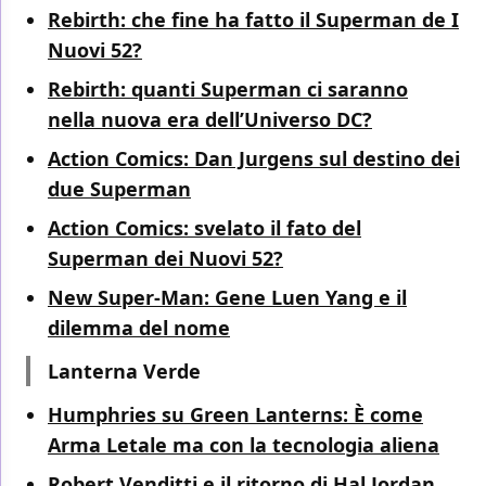
Rebirth: che fine ha fatto il Superman de I
Nuovi 52?
Rebirth: quanti Superman ci saranno
nella nuova era dell’Universo DC?
Action Comics: Dan Jurgens sul destino dei
due Superman
Action Comics: svelato il fato del
Superman dei Nuovi 52?
New Super-Man: Gene Luen Yang e il
dilemma del nome
Lanterna Verde
Humphries su Green Lanterns: È come
Arma Letale ma con la tecnologia aliena
Robert Venditti e il ritorno di Hal Jordan