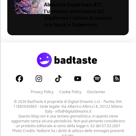
Absolute Superman #17,
l'universo alternativo DC
trasforma i villain in mostri:
ora tocca a Superman
Privacy Policy
Cookie Policy
Disclaimer
© 2026 BadTaste.it proprietà di
Digital Dreams s.r.l.
- Partita IVA:
11885930963 - Sede legale: Via Alberico Albricci 8, 20122 Milano
Italy -
info@digitaldreams.it
Questo blog non è una testata giornalistica, in quanto viene
aggiornato senza alcuna periodicità. Non può pertanto considerarsi
un prodotto editoriale ai sensi della legge n. 62 del 07.03.2001
Photo Credits: l’editore ha i diritti di utilizzo delle immagini presenti
sul sito.