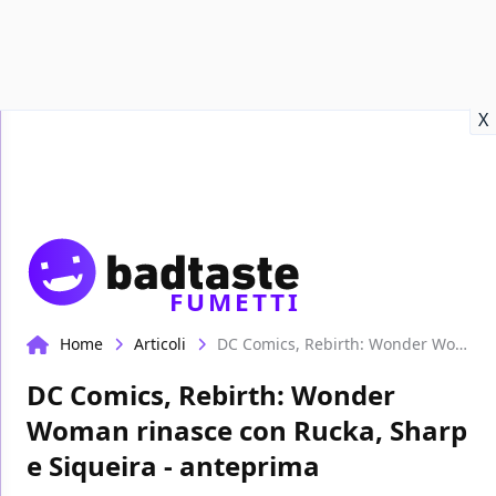
Recensioni
Format video
Marvel
Netflix
Disney+
Prime
X
FUMETTI
Home
Articoli
DC Comics, Rebirth: Wonder Woman rinasce con Rucka, Sharp e Siqueira - anteprima
DC Comics, Rebirth: Wonder
Woman rinasce con Rucka, Sharp
e Siqueira - anteprima