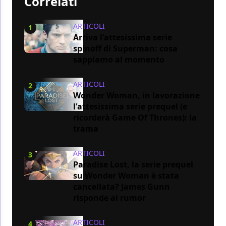
Correlati
ARTICOLI
1
Arriva l'attesissima serie
spinoff di Superman: cosa
sappiamo al momento
ARTICOLI
2
Wonder Woman, in lavorazione
l'attesissima serie prequel (e
ricorderà Game Of Thrones): la
trama
ARTICOLI
3
Paradise Lost, la serie prequel
su Wonder Woman è stata
cancellata? James Gunn
risponde ai rumor
ARTICOLI
4