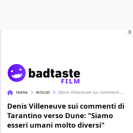
Recensioni
Format video
Marvel
Netflix
Disney+
Prime
X
FILM
Home
Articoli
Denis Villeneuve sui commenti di Tarantino verso Dune: "Siamo esseri umani molto diversi"
Denis Villeneuve sui commenti di
Tarantino verso Dune: "Siamo
esseri umani molto diversi"