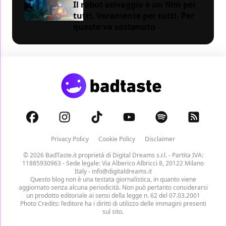
Il robot selvaggio è un film per
tutti. Veramente per tutti. Per
questo va sostenuto
Privacy Policy
Cookie Policy
Disclaimer
© 2026 BadTaste.it proprietà di
Digital Dreams s.r.l.
- Partita IVA:
11885930963 - Sede legale: Via Alberico Albricci 8, 20122 Milano
Italy -
info@digitaldreams.it
Questo blog non è una testata giornalistica, in quanto viene
aggiornato senza alcuna periodicità. Non può pertanto considerarsi
un prodotto editoriale ai sensi della legge n. 62 del 07.03.2001
Photo Credits: l’editore ha i diritti di utilizzo delle immagini presenti
sul sito.