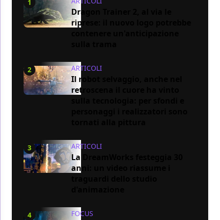
ARTICOLI
1
Dragon Trainer 2, al via le
riprese: il nuovo logo potrebbe
contenere un'anticipazione
sulla trama
ARTICOLI
2
Il robot selvaggio, anche nel
retroscena il cuore ha vinto
sulla tecnologia: per sfondi e
personaggi i realizzatori sono
tornati alla pittura
ARTICOLI
3
La DreamWorks festeggia 30
anni: un video riassume i
traguardi dello studio
d'animazione
FOCUS
4