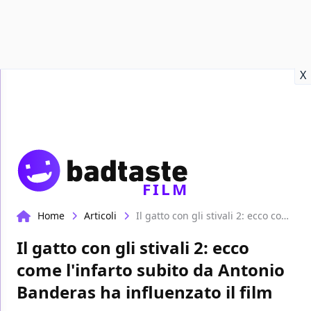
Recensioni
Format video
Marvel
Netflix
Disney+
Prime
X
FILM
Home
Articoli
Il gatto con gli stivali 2: ecco come l'infarto subito da Antonio Banderas ha influenzato il film
Il gatto con gli stivali 2: ecco
come l'infarto subito da Antonio
Banderas ha influenzato il film