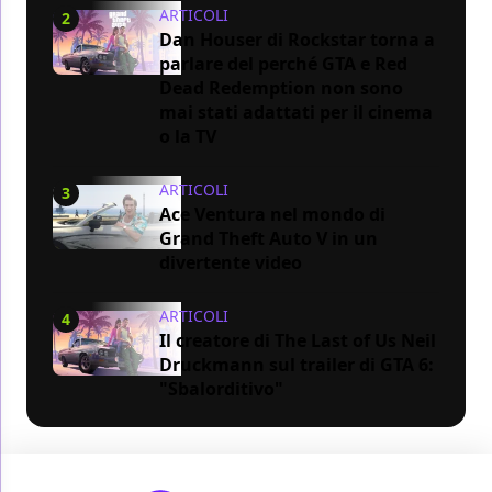
ARTICOLI
2
Dan Houser di Rockstar torna a
parlare del perché GTA e Red
Dead Redemption non sono
mai stati adattati per il cinema
o la TV
ARTICOLI
3
Ace Ventura nel mondo di
Grand Theft Auto V in un
divertente video
ARTICOLI
4
Il creatore di The Last of Us Neil
Druckmann sul trailer di GTA 6:
"Sbalorditivo"