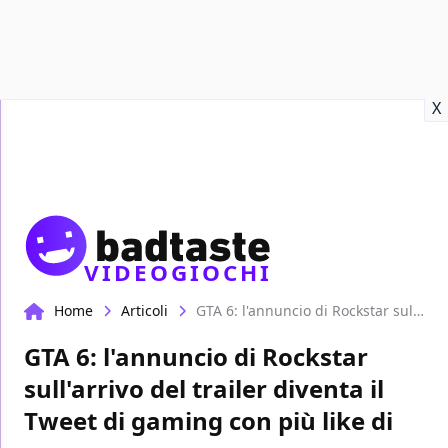
Recensioni
Format video
Marvel
Netflix
Disney+
Prime
X
VIDEOGIOCHI
Home
Articoli
GTA 6: l'annuncio di Rockstar sull'arrivo del trailer diventa il Tweet di gaming con più like di sempre
GTA 6: l'annuncio di Rockstar
sull'arrivo del trailer diventa il
Tweet di gaming con più like di