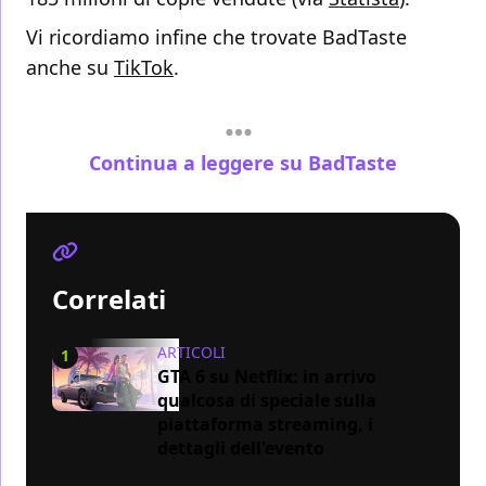
Vi ricordiamo infine che trovate BadTaste
anche su
TikTok
.
Continua a leggere su BadTaste
Correlati
ARTICOLI
1
GTA 6 su Netflix: in arrivo
qualcosa di speciale sulla
piattaforma streaming, i
dettagli dell'evento