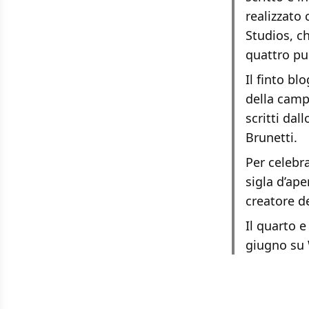
realizzato 
Studios, ch
quattro pu
Il
finto bl
della camp
scritti dal
Brunetti.
Per celebra
sigla d’ap
creatore d
Il quarto e
giugno su 