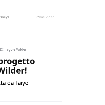
isney+
Prime Video
, DImago e Wilder!
 progetto
Wilder!
tta da Taiyo