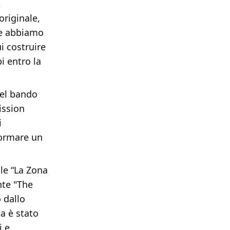
,
originale,
e abbiamo
i costruire
i entro la
del bando
ission
i
formare un
le “La Zona
nte "The
 dallo
ma è stato
i e