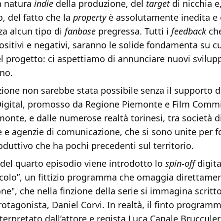
a natura
indie
della produzione, del
target
di nicchia e
, del fatto che la
property
è assolutamente inedita e 
za alcun tipo di
fanbase
pregressa. Tutti i
feedback
ch
ositivi e negativi, saranno le solide fondamenta su cu
el progetto: ci aspettiamo di annunciare nuovi svilupp
nno.
azione non sarebbe stata possibile senza il supporto 
igital, promosso da Regione Piemonte e Film Comm
onte, e dalle numerose realtà torinesi, tra società d
 e agenzie di comunicazione, che si sono unite per 
duttivo che ha pochi precedenti sul territorio.
o del quarto episodio viene introdotto lo
spin-off
digita
colo”, un fittizio programma che omaggia direttame
ne", che nella finzione della serie si immagina scritto
rotagonista, Daniel Corvi. In realtà, il finto program
nterpretato dall’attore e regista Luca Canale Brucculer