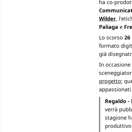
ha co-prodot
Communicat
Wilder
, l'eti
Paliaga
e
Fr
Lo scorso
26
formato digi
già disegnatr
In occasion
sceneggiator
progetto
; qu
appassionati 
Regaldo -
I
verrà pubb
stagione h
produttivo