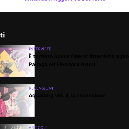
ti
INTERVISTE
È tornato Space Opera: intervista a Ja
Paliaga ed Eleonora Bruni
RECENSIONI
Aqualung vol. 4, la recensione
ARTICOLI