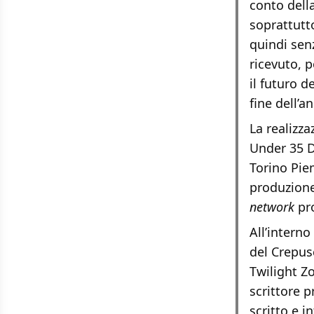
conto dell
soprattutto
quindi sen
ricevuto, p
il futuro d
fine dell’a
La realizz
Under 35 D
Torino Piem
produzione
network
pro
All’intern
del Crepus
Twilight Zo
scrittore p
scritto e i