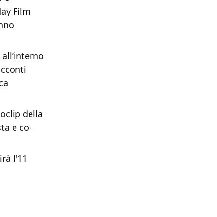
May Film
anno
all’interno
acconti
uca
eoclip della
ta e co-
rà l'11