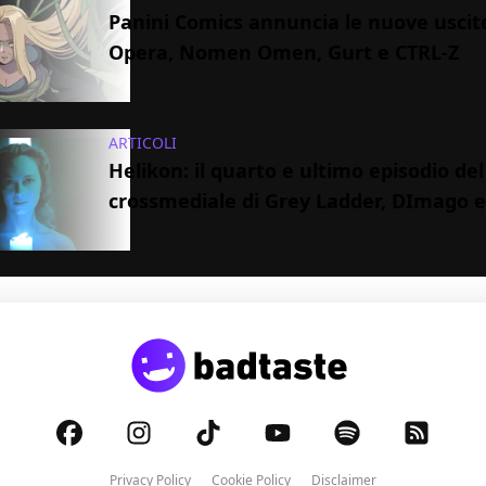
Panini Comics annuncia le nuove uscit
Opera, Nomen Omen, Gurt e CTRL-Z
ARTICOLI
Helikon: il quarto e ultimo episodio de
crossmediale di Grey Ladder, DImago e
Privacy Policy
Cookie Policy
Disclaimer