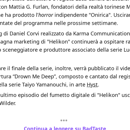
con Mattia G. Furlan, fondatori della realtà torinese 
e ha prodotto l’
horror
indipendente "Onirica". Uscir
ntate del programma nelle prossime settimane.
og di Daniel Corvi realizzato da Karma Communication 
agna marketing di "Helikon" continuerà a ospitare r
lo sceneggiatore e produttore associato della serie L
re il finale della serie, inoltre, verrà pubblicato il vid
ertura “Drown Me Deep”, composto e cantato dal regis
ella serie Taiyo Yamanouchi, in arte
Hyst
.
 ultimo episodio del fumetto digitale di "Helikon" usci
Wilder.
Continua a leggere su BadTaste