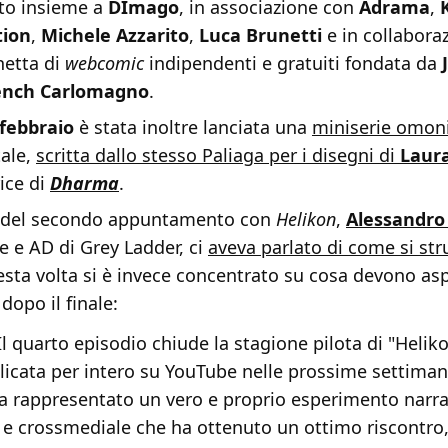
to insieme a
DImago
, in associazione con
Adrama
,
ion
,
Michele Azzarito
,
Luca Brunetti
e in collabora
chetta di
webcomic
indipendenti e gratuiti fondata da
J
ench Carlomagno
.
 febbraio
è stata inoltre lanciata una
miniserie omo
tale,
scritta dallo stesso Paliaga per i disegni di
Laur
ice di
Dharma
.
e del secondo appuntamento con
Helikon
,
Alessandro
e e AD di Grey Ladder, ci
aveva parlato di come si stru
esta volta si è invece concentrato su cosa devono asp
dopo il finale:
l quarto episodio chiude la stagione pilota di "Helik
licata per intero su YouTube nelle prossime settima
a rappresentato un vero e proprio esperimento narra
 e crossmediale che ha ottenuto un ottimo riscontro