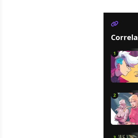
Correla
1
2
3