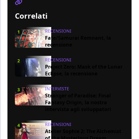
Correlati
RECENSIONI
1
Fate/Samurai Remnant, la
recensione
RECENSIONI
2
Project Zero: Mask of the Lunar
Eclipse, la recensione
INTERVISTE
3
Stranger of Paradise: Final
Fantasy Origin, la nostra
intervista agli sviluppatori
RECENSIONI
4
Atelier Sophie 2: The Alchemist
of the Mysterious Dream,