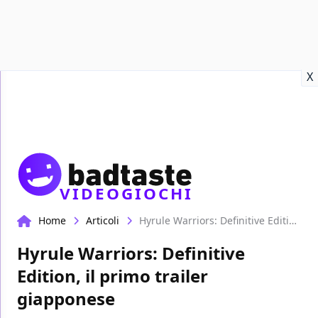
Recensioni
Format video
Marvel
Netflix
Disney+
Prime
X
VIDEOGIOCHI
Home
Articoli
Hyrule Warriors: Definitive Edition, il primo trailer giapponese
Hyrule Warriors: Definitive
Edition, il primo trailer
giapponese