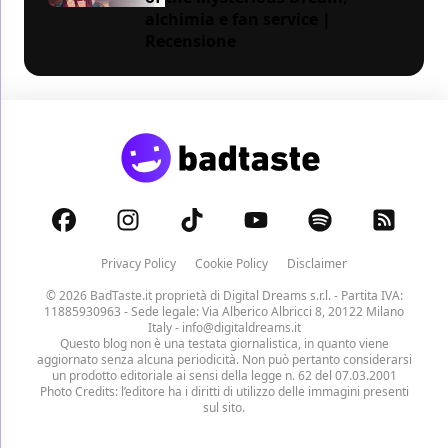
alchimia e fan service |
Recensione
Privacy Policy
Cookie Policy
Disclaimer
© 2026 BadTaste.it proprietà di
Digital Dreams s.r.l.
- Partita IVA:
11885930963 - Sede legale: Via Alberico Albricci 8, 20122 Milano
Italy -
info@digitaldreams.it
Questo blog non è una testata giornalistica, in quanto viene
aggiornato senza alcuna periodicità. Non può pertanto considerarsi
un prodotto editoriale ai sensi della legge n. 62 del 07.03.2001
Photo Credits: l’editore ha i diritti di utilizzo delle immagini presenti
sul sito.