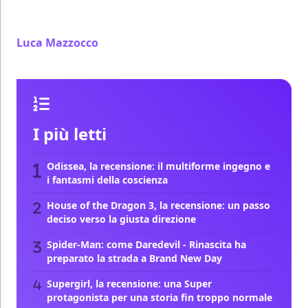
esclusivamente ai fan del manga originale di Hiro
Mashima
Luca Mazzocco
/ 03 ago 2020
I più letti
Odissea, la recensione: il multiforme ingegno e
i fantasmi della coscienza
House of the Dragon 3, la recensione: un passo
deciso verso la giusta direzione
Spider-Man: come Daredevil - Rinascita ha
preparato la strada a Brand New Day
Supergirl, la recensione: una Super
protagonista per una storia fin troppo normale