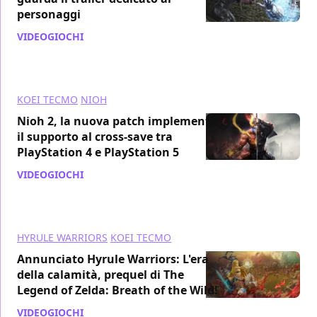
personaggi
VIDEOGIOCHI
/ 14 apr 2021
KOEI TECMO
NIOH
Nioh 2, la nuova patch implementa
il supporto al cross-save tra
PlayStation 4 e PlayStation 5
VIDEOGIOCHI
/ 01 feb 2021
HYRULE WARRIORS
KOEI TECMO
Annunciato Hyrule Warriors: L'era
della calamità, prequel di The
Legend of Zelda: Breath of the Wild!
VIDEOGIOCHI
/ 08 set 2020