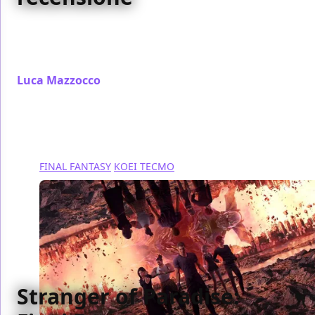
Project Zero: Mask of the Lunar Eclipse è un titolo
dal forte carisma, ma che soffre troppo le sue origini
su Wii datate 2008
Luca Mazzocco
/ 30 mar 2023
FINAL FANTASY
KOEI TECMO
Stranger of Paradise: