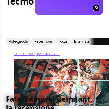
Tecmo
Videogiochi
Recensioni
Focus
Interviste
Articoli
KOEI TECMO
OMEGA FORCE
Fate/Samurai Remnant,
la recensione