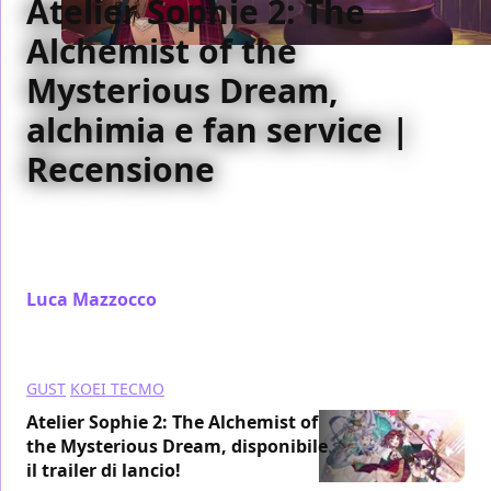
Atelier Sophie 2: The
Alchemist of the
Mysterious Dream,
alchimia e fan service |
Recensione
Dopo numerose ore passate a creare oggetti, siamo
finalmente pronti per parlarvi di Atelier Sophie 2:
The Alchemist of the Mysterious Dream
Luca Mazzocco
/ 10 mar 2022
GUST
KOEI TECMO
Atelier Sophie 2: The Alchemist of
the Mysterious Dream, disponibile
il trailer di lancio!