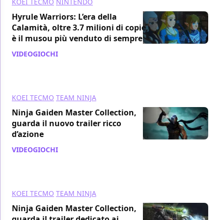
KOEI TECMO
NINTENDO
Hyrule Warriors: L’era della
Calamità, oltre 3.7 milioni di copie,
è il musou più venduto di sempre
VIDEOGIOCHI
/ 27 apr 2021
KOEI TECMO
TEAM NINJA
Ninja Gaiden Master Collection,
guarda il nuovo trailer ricco
d’azione
VIDEOGIOCHI
/ 24 apr 2021
KOEI TECMO
TEAM NINJA
Ninja Gaiden Master Collection,
guarda il trailer dedicato ai