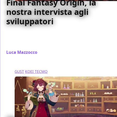
Final Fantasy Origin, la
nostra intervista agli
sviluppatori
Ecco la nostra intervista a Jin Fujiwara, Daisuke
Inoue e Fumihiko Yasuda, sviluppatori di Stranger of
Paradise: Final Fantasy Origin
Luca Mazzocco
/ 22 mar 2022
GUST
KOEI TECMO