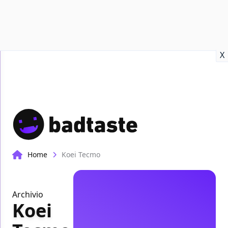
Recensioni
Format video
Marvel
Netflix
Disney+
Prime
X
Home
Koei Tecmo
Archivio
Koei