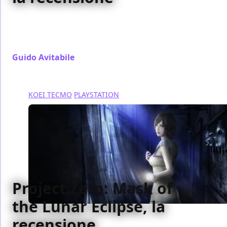
Con Fate/Samurai Remnant, Omega Force segue la
buona strada intrapresa con gli Hyrule Warriors,
dando un'identità narrativa al titolo
Guido Avitabile
/ 10 gen 2024
KOEI TECMO
PLAYSTATION
Project Zero: Mask of
the Lunar Eclipse, la
recensione