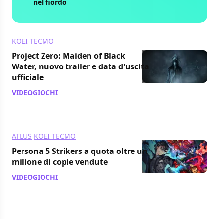
nel fiordo
KOEI TECMO
Project Zero: Maiden of Black
Water, nuovo trailer e data d'uscita
ufficiale
VIDEOGIOCHI
/ 28 lug 2021
ATLUS
KOEI TECMO
Persona 5 Strikers a quota oltre un
milione di copie vendute
VIDEOGIOCHI
/ 28 apr 2021