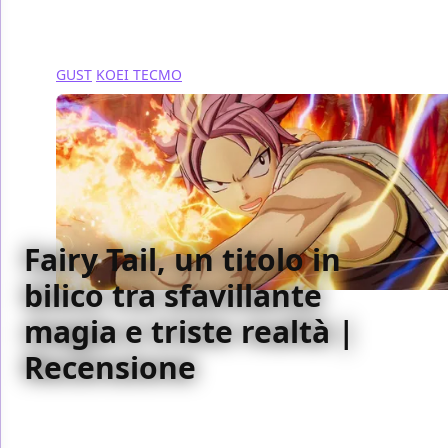
GUST
KOEI TECMO
Fairy Tail, un titolo in
bilico tra sfavillante
magia e triste realtà |
Recensione
Fairy Tail è un titolo interessante, caratterizzato da
un combat system riuscito e consigliato quasi