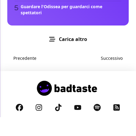
Guardare l'Odissea per guardarci come
spettatori
Carica altro
Precedente
Successivo
Privacy Policy
Cookie Policy
Disclaimer
© 2026 BadTaste.it proprietà di
Digital Dreams s.r.l.
- Partita IVA:
11885930963 - Sede legale: Via Alberico Albricci 8, 20122 Milano