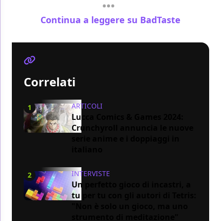
Continua a leggere su BadTaste
Correlati
ARTICOLI
1
Lucca Comics & Games 2024:
Crunchyroll annuncia le nuove
serie anime e i doppiaggi in
italiano
INTERVISTE
2
Un perfetto gioco di incastri, a
tu per tu con gli autori di Tetris:
"Non è solo un gioco, ma uno
strumento di meditazione"