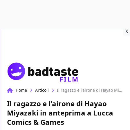
Recensioni
Format video
Marvel
Netflix
Disney+
Prime
X
FILM
Home
Articoli
Il ragazzo e l'airone di Hayao Miyazaki in anteprima a Lucca Comics & Games
Il ragazzo e l'airone di Hayao
Miyazaki in anteprima a Lucca
Comics & Games