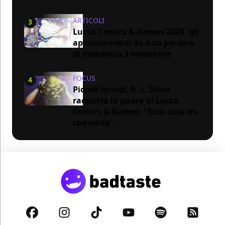
ARTICOLI
3
Lucca Comics & Games 2024, gli
appuntamenti da non perdere
di domenica 3 novembre
FOCUS
4
Piccoli brividi, R. L. Stine
racconta la paura al Lucca
Comics & Games: "Ecco cosa mi
spaventa"