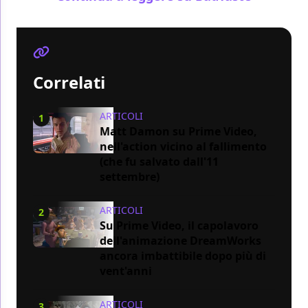
Correlati
ARTICOLI
1
Matt Damon su Prime Video,
nell'action vicino al fallimento
(che fu salvato dall'11
settembre)
ARTICOLI
2
Su Prime Video, il capolavoro
dell'animazione DreamWorks
ancora imbattibile dopo più di
vent'anni
ARTICOLI
3