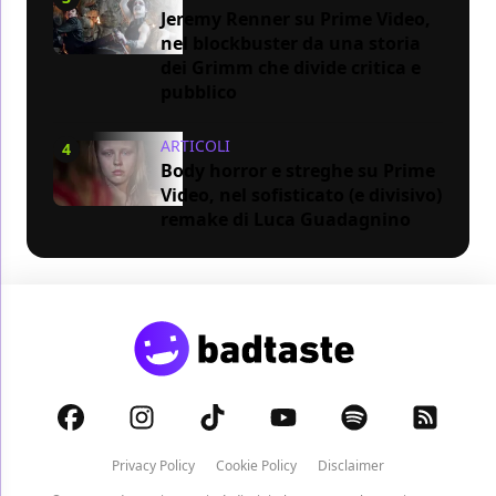
Jeremy Renner su Prime Video,
nel blockbuster da una storia
dei Grimm che divide critica e
pubblico
ARTICOLI
4
Body horror e streghe su Prime
Video, nel sofisticato (e divisivo)
remake di Luca Guadagnino
Privacy Policy
Cookie Policy
Disclaimer