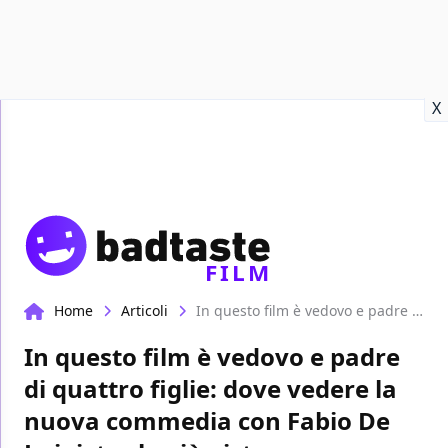
Recensioni
Format video
Marvel
Netflix
Disney+
Prime
X
FILM
Home
Articoli
In questo film è vedovo e padre di quattro figlie: dove vedere la nuova commedia con Fabio De Luigi, tra le più viste
In questo film è vedovo e padre
di quattro figlie: dove vedere la
nuova commedia con Fabio De