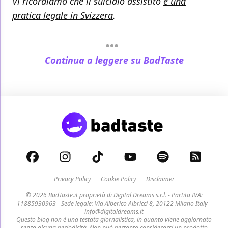
Vi ricordiamo che il suicidio assistito
è una
pratica legale in Svizzera
.
Continua a leggere su BadTaste
Privacy Policy
Cookie Policy
Disclaimer
© 2026 BadTaste.it proprietà di
Digital Dreams s.r.l.
- Partita IVA:
11885930963 - Sede legale: Via Alberico Albricci 8, 20122 Milano Italy -
info@digitaldreams.it
Questo blog non è una testata giornalistica, in quanto viene aggiornato
senza alcuna periodicità. Non può pertanto considerarsi un prodotto