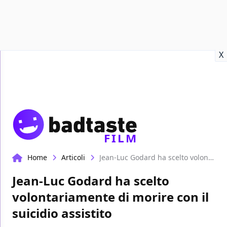
Recensioni
Format video
Marvel
Netflix
Disney+
Prime
X
FILM
Home
Articoli
Jean-Luc Godard ha scelto volontariamente di morire con il suicidio assistito
Jean-Luc Godard ha scelto
volontariamente di morire con il
suicidio assistito