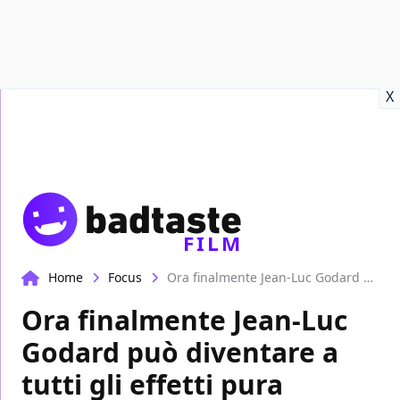
Recensioni
Format video
Marvel
Netflix
Disney+
Prime
X
FILM
Home
Focus
Ora finalmente Jean-Luc Godard può diventare a tutti gli effetti pura immagine
Ora finalmente Jean-Luc
Godard può diventare a
tutti gli effetti pura