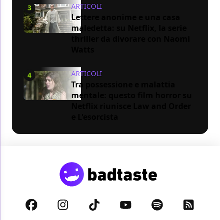
ARTICOLI
3
Lettere anonime e una casa
maledetta: su Netflix, la serie
thriller da divorare con Naomi
Watts
ARTICOLI
4
Tra possessione e malattia
mentale: questo film horror su
Netflix riunisce Law and Order
e L'esorcista