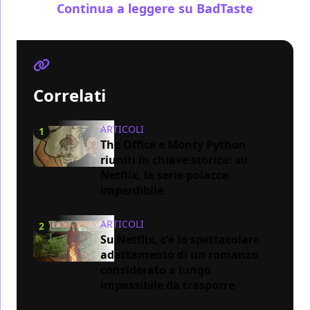
Continua a leggere su BadTaste
Correlati
ARTICOLI
1
The Office e Monty Python
riuniti in chiave storica: su
Netflix, la serie polacca
imperdibile
ARTICOLI
2
Su Netflix, c'è lo spettacolare
adattamento di un romanzo
considerato a lungo
impossibile da trasporre