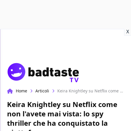
Recensioni
Format video
Marvel
Netflix
Disney+
Prime
X
TV
Home
Articoli
Keira Knightley su Netflix come non l'avete mai vista: lo spy thriller che ha conquistato la piattaforma
Keira Knightley su Netflix come
non l'avete mai vista: lo spy
thriller che ha conquistato la