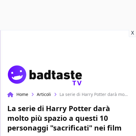
Recensioni
Format video
Marvel
Netflix
Disney+
Prime
X
TV
Home
Articoli
La serie di Harry Potter darà molto più spazio a questi 10 personaggi "sacrificati" nei film
La serie di Harry Potter darà
molto più spazio a questi 10
personaggi "sacrificati" nei film