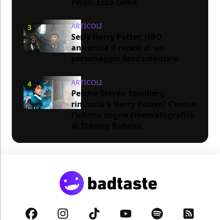
Piton. Ecco come
ARTICOLI
3
Serie Harry Potter, HBO
annuncia il recast di un
personaggio fondamentale
ARTICOLI
4
Perché Steven Spielberg
rinunciò a Harry Potter? C'entra
l'ultimo sogno cinematografico
di Stanley Kubrick