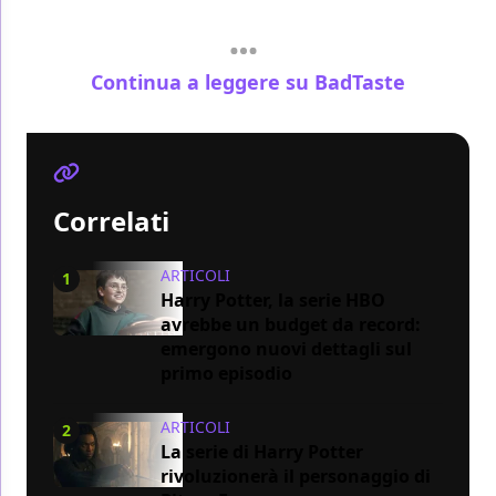
Continua a leggere su BadTaste
Correlati
ARTICOLI
1
Harry Potter, la serie HBO
avrebbe un budget da record:
emergono nuovi dettagli sul
primo episodio
ARTICOLI
2
La serie di Harry Potter
rivoluzionerà il personaggio di